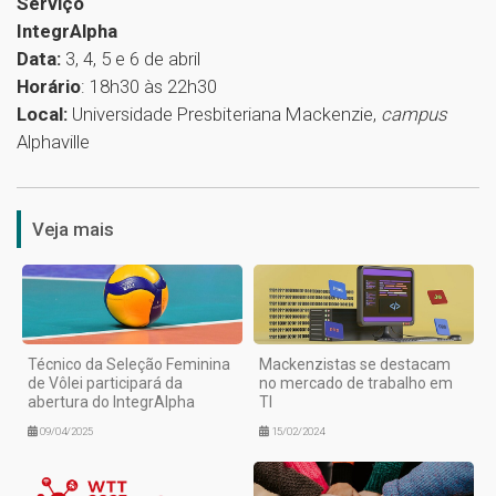
Serviço
IntegrAlpha
Data:
3, 4, 5 e 6 de abril
Horário
: 18h30 às 22h30
Local:
Universidade Presbiteriana Mackenzie,
campus
Alphaville
1
Veja mais
Técnico da Seleção Feminina
Mackenzistas se destacam
de Vôlei participará da
no mercado de trabalho em
abertura do IntegrAlpha
TI
09/04/2025
15/02/2024