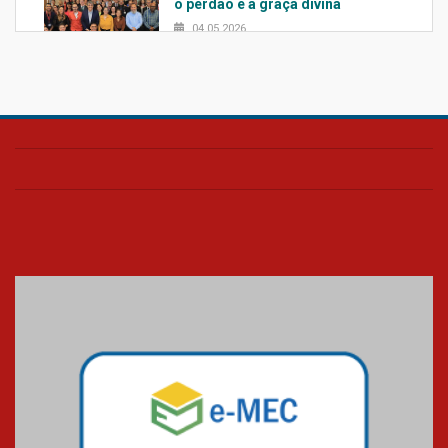
o perdão e a graça divina
04.05.2026
Confira como foi o culto mensal
de março
26.03.2026
Cerimônia do Jaleco marca
entrada de novos alunos de
Medicina em Alphaville
09.03.2026
Mackenzie mobiliza campanha
solidária para apoiar famílias em
Minas Gerais
05.03.2026