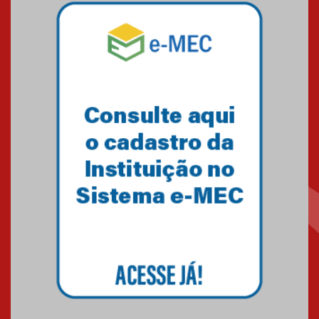
Mackenzie mobiliza campanha
solidária para apoiar famílias em
Minas Gerais
05.03.2026
Primeiro culto do ano ressalta o
agradecimento
27.02.2026
Mackenzie recepciona calouros
do primeiro semestre de 2026
06.02.2026