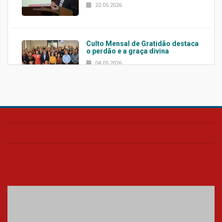
22.05.2026
Culto Mensal de Gratidão destaca
o perdão e a graça divina
04.05.2026
Confira como foi o culto mensal
de março
26.03.2026
Cerimônia do Jaleco marca
entrada de novos alunos de
Medicina em Alphaville
09.03.2026