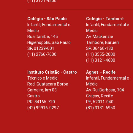
(11) 3121-4500
Colégio - São Paulo
Colégio - Tamboré
Infantil, Fundamental e
Infantil, Fundamental e
Médio
Médio
Rua Itambé, 145
Av. Mackenzie
Higienópolis, São Paulo
Tamboré, Barueri
SP
,
01239-001
SP
,
06460-130
(11) 2766-7600
(11) 3555-2000
(11) 3121-4600
Instituto Cristão - Castro
Agnes – Recife
Técnico e Médio
Infantil, Fundamental e
Rod. Guataçara Borba
Médio
Carneiro, km 03
Av. Rui Barbosa, 704
Castro
Graças, Recife
PR
,
84165-720
PE
,
52011-040
(42) 99916-0297
(81) 3131-6950