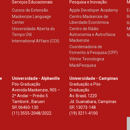
Serviços Educacionais:
Pesquisa e Inovação:
M
Cursos de Extensão
Apple Developer Academy
E
Mackenzie Language
Centro Mackenzie de
R
Center
Liberdade Econômica
R
Universidade Aberta do
Centro de Rádio
M
Tempo Útil
Astronomia e Astrofísica
N
Mackenzie
International Affairs (COI)
Coordenadoria de
Fomento à Pesquisa (CFP)
Vitrine Tecnologica
MackPesquisa
le
Universidade - Alphaville
Universidade - Campinas
Pós-Graduação
Graduação e Pós-
Avenida Mackenzie, 905 –
Graduação
2º Andar – Prédio 5
Av. Brasil, 1220
Tamboré , Barueri
Jd. Guanabara, Campinas
SP
,
06460-130
SP
,
13073-148
(11) 3555-2048/2022.
(19) 3211-4100