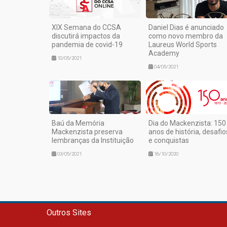
XIX Semana do CCSA
Daniel Dias é anunciado
discutirá impactos da
como novo membro da
pandemia de covid-19
Laureus World Sports
Academy
10/05/2021
04/05/2021
Baú da Memória
Dia do Mackenzista: 150
Mackenzista preserva
anos de história, desafio
lembranças da Instituição
e conquistas
03/05/2021
16/10/2020
Outros Sites