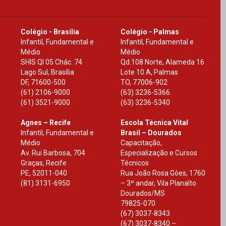
Colégio - Brasília
Colégio - Palmas
Infantil, Fundamental e
Infantil, Fundamental e
Médio
Médio
SHIS Ql 05 Chác. 74
Qd.108 Norte, Alameda 16
Lago Sul, Brasília
Lote 10 A, Palmas
DF
,
71600-500
TO
,
77006-902
(61) 2106-9000
(63) 3236-5366
(61) 3521-9000
(63) 3236-5340
Agnes – Recife
Escola Técnica Vital
Infantil, Fundamental e
Brasil – Dourados
Médio
Capacitação,
Av. Rui Barbosa, 704
Especialização e Cursos
Graças, Recife
Técnicos
PE
,
52011-040
Rua João Rosa Góes, 1760
(81) 3131-6950
– 3º andar, Vila Planalto
Dourados
/
MS
79825-070
(67) 3037-8343
(67) 3037-8340 –