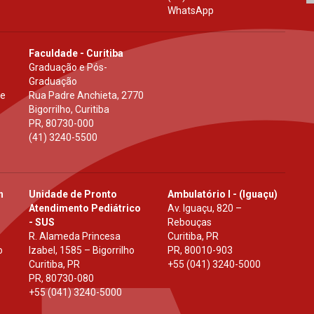
WhatsApp
Faculdade - Curitiba
Graduação e Pós-
Graduação
 e
Rua Padre Anchieta, 2770
Bigorrilho, Curitiba
PR
,
80730-000
(41) 3240-5500
h
Unidade de Pronto
Ambulatório I - (Iguaçu)
Atendimento Pediátrico
Av. Iguaçu, 820 –
- SUS
Rebouças
R. Alameda Princesa
Curitiba, PR
o
Izabel, 1585 – Bigorrilho
PR
,
80010-903
Curitiba, PR
+55 (041) 3240-5000
PR
,
80730-080
+55 (041) 3240-5000