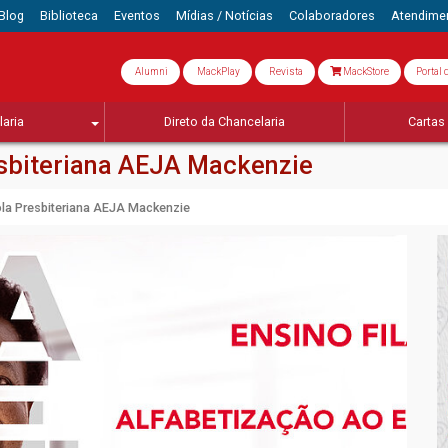
Blog
Biblioteca
Eventos
Mídias / Notícias
Colaboradores
Atendime
Alumni
MackPlay
Revista
MackStore
Portal 
aria
Direto da Chancelaria
Cartas 
esbiteriana AEJA Mackenzie
ola Presbiteriana AEJA Mackenzie