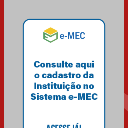
09.03.2026
Mackenzie mobiliza campanha
solidária para apoiar famílias em
Minas Gerais
05.03.2026
Primeiro culto do ano ressalta o
agradecimento
27.02.2026
Mackenzie recepciona calouros
do primeiro semestre de 2026
06.02.2026