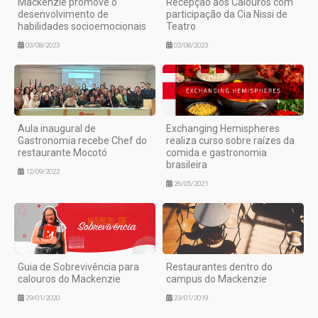
Mackenzie promove o
Recepção aos Calouros com
desenvolvimento de
participação da Cia Nissi de
habilidades socioemocionais
Teatro
03/08/2023
02/08/2023
Aula inaugural de
Exchanging Hemispheres
Gastronomia recebe Chef do
realiza curso sobre raízes da
restaurante Mocotó
comida e gastronomia
brasileira
12/09/2022
26/05/2021
Guia de Sobrevivência para
Restaurantes dentro do
calouros do Mackenzie
campus do Mackenzie
29/01/2020
23/01/2019