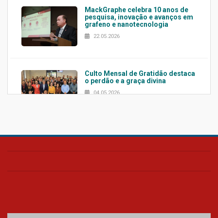
MackGraphe celebra 10 anos de
pesquisa, inovação e avanços em
grafeno e nanotecnologia
22.05.2026
Culto Mensal de Gratidão destaca
o perdão e a graça divina
04.05.2026
Confira como foi o culto mensal
de março
26.03.2026
Cerimônia do Jaleco marca
entrada de novos alunos de
Medicina em Alphaville