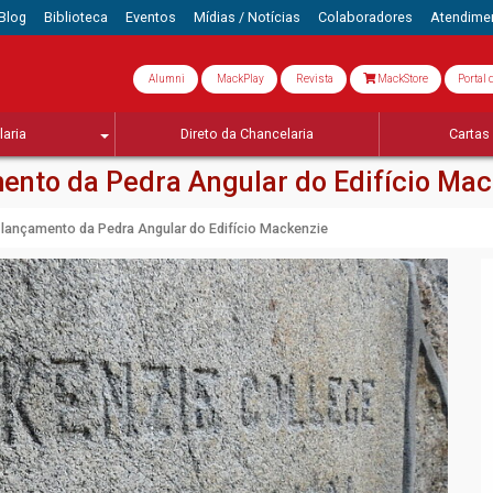
Blog
Biblioteca
Eventos
Mídias / Notícias
Colaboradores
Atendime
Alumni
MackPlay
Revista
MackStore
Portal 
aria
Direto da Chancelaria
Cartas 
ento da Pedra Angular do Edifício Ma
 lançamento da Pedra Angular do Edifício Mackenzie