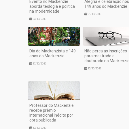
Evento no Mackenzie
Alegria e celebração nos
aborda teologia e política
149 anos do Mackenzie
na modernidade
21/10/2019
22/10/2019
Dia do Mackenzista e 149
Não perca as inscrições
anos do Mackenzie
para mestrado e
doutorado no Mackenzi
17/10/2019
15/10/2019
Professor do Mackenzie
recebe prêmio
internacional inédito por
obra publicada
10/10/2019