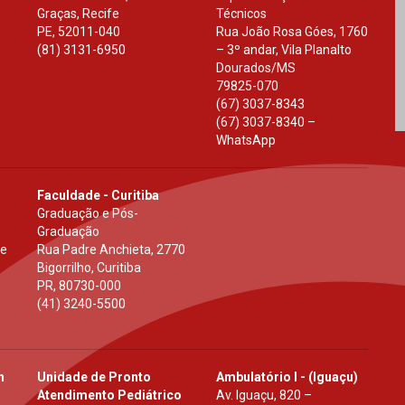
Graças, Recife
Técnicos
PE
,
52011-040
Rua João Rosa Góes, 1760
(81) 3131-6950
– 3º andar, Vila Planalto
Dourados
/
MS
79825-070
(67) 3037-8343
(67) 3037-8340 –
WhatsApp
Faculdade - Curitiba
Graduação e Pós-
Graduação
 e
Rua Padre Anchieta, 2770
Bigorrilho, Curitiba
PR
,
80730-000
(41) 3240-5500
h
Unidade de Pronto
Ambulatório I - (Iguaçu)
Atendimento Pediátrico
Av. Iguaçu, 820 –