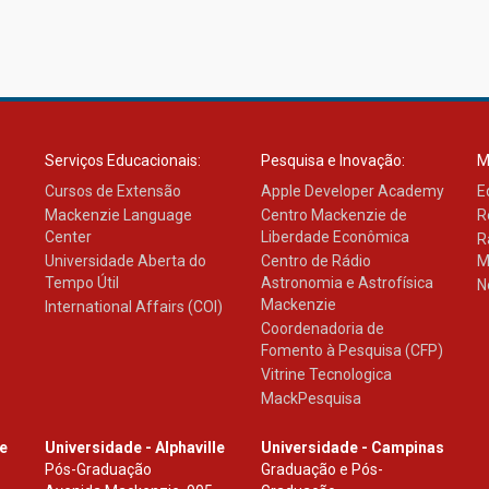
Serviços Educacionais:
Pesquisa e Inovação:
M
Cursos de Extensão
Apple Developer Academy
E
Mackenzie Language
Centro Mackenzie de
R
Center
Liberdade Econômica
R
Universidade Aberta do
Centro de Rádio
M
Tempo Útil
Astronomia e Astrofísica
N
Mackenzie
International Affairs (COI)
Coordenadoria de
Fomento à Pesquisa (CFP)
Vitrine Tecnologica
MackPesquisa
le
Universidade - Alphaville
Universidade - Campinas
Pós-Graduação
Graduação e Pós-