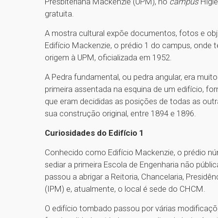
Presbiteriana Mackenzie (UPM), no
campus
Higie
gratuita.
A mostra cultural expõe documentos, fotos e obj
Edifício Mackenzie, o prédio 1 do campus, onde te
origem à UPM, oficializada em 1952.
A Pedra fundamental, ou pedra angular, era mui
primeira assentada na esquina de um edifício, for
que eram decididas as posições de todas as outr
sua construção original, entre 1894 e 1896.
Curiosidades do Edifício 1
Conhecido como Edifício Mackenzie, o prédio nú
sediar a primeira Escola de Engenharia não públi
passou a abrigar a Reitoria, Chancelaria, Presidên
(IPM) e, atualmente, o local é sede do CHCM.
O edifício tombado passou por várias modificaçõe