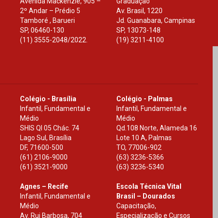
Avenida Mackenzie, 905 –
Graduação
2º Andar – Prédio 5
Av. Brasil, 1220
Tamboré , Barueri
Jd. Guanabara, Campinas
SP
,
06460-130
SP
,
13073-148
(11) 3555-2048/2022.
(19) 3211-4100
Colégio - Brasília
Colégio - Palmas
Infantil, Fundamental e
Infantil, Fundamental e
Médio
Médio
SHIS Ql 05 Chác. 74
Qd.108 Norte, Alameda 16
Lago Sul, Brasília
Lote 10 A, Palmas
DF
,
71600-500
TO
,
77006-902
(61) 2106-9000
(63) 3236-5366
(61) 3521-9000
(63) 3236-5340
Agnes – Recife
Escola Técnica Vital
Infantil, Fundamental e
Brasil – Dourados
Médio
Capacitação,
Av. Rui Barbosa, 704
Especialização e Cursos