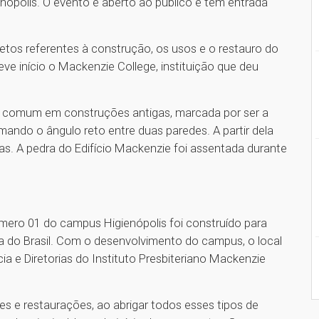
nópolis. O evento é aberto ao público e tem entrada
etos referentes à construção, os usos e o restauro do
ve início o Mackenzie College, instituição que deu
to comum em construções antigas, marcada por ser a
mando o ângulo reto entre duas paredes. A partir dela
as. A pedra do Edifício Mackenzie foi assentada durante
mero 01 do campus Higienópolis foi construído para
ca do Brasil. Com o desenvolvimento do campus, o local
cia e Diretorias do Instituto Presbiteriano Mackenzie
s e restaurações, ao abrigar todos esses tipos de