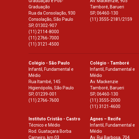
Graduação e Pós-
Av. Mackenzie, 905
Graduação
Tamboré, Barueri
Rua da Consolação, 930
SP
,
06460-130
Consolação, São Paulo
(11) 3555-2181/2159
SP
,
01302-907
(11) 2114-8000
(11) 2766-7000
(11) 3121-4500
Colégio - São Paulo
Colégio - Tamboré
Infantil, Fundamental e
Infantil, Fundamental e
Médio
Médio
Rua Itambé, 145
Av. Mackenzie
Higienópolis, São Paulo
Tamboré, Barueri
SP
,
01239-001
SP
,
06460-130
(11) 2766-7600
(11) 3555-2000
(11) 3121-4600
Instituto Cristão - Castro
Agnes – Recife
Técnico e Médio
Infantil, Fundamental e
Rod. Guataçara Borba
Médio
Carneiro, km 03
Av. Rui Barbosa, 704