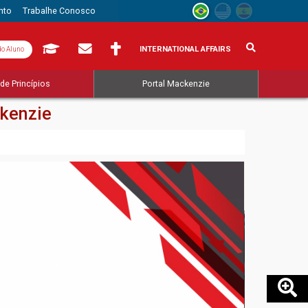
nto
Trabalhe Conosco
INTERNATIONAL AFFAIRS
do Aluno
de Princípios
Portal Mackenzie
ckenzie