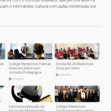
nciam o intercâmbio cultural com aulas ministradas por
1
mas
Colégio Mackenzie Palmas
Escola AEJA Mackenzie
inicia ano letivo com
inicia ano letivo
Jornada Pedagógica
27/02/2023
27/02/2023
Internacionalização da
Colégio Mackenzie
educação Mackenzista
Tamboré recebe prêmio