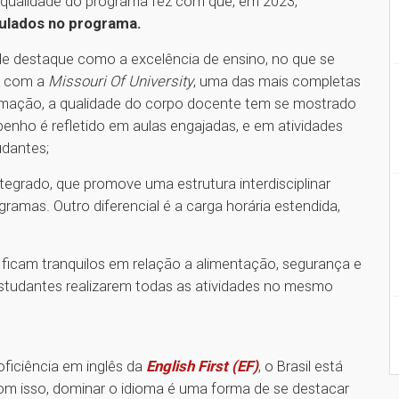
 qualidade do programa fez com que, em 2023,
ulados no programa.
 de destaque como a excelência de ensino, no que se
ia com a
Missouri Of University
, uma das mais completas
ormação, a qualidade do corpo docente tem se mostrado
penho é refletido em aulas engajadas, e em atividades
udantes;
grado, que promove uma estrutura interdisciplinar
amas. Outro diferencial é a carga horária estendida,
ficam tranquilos em relação a alimentação, segurança e
studantes realizarem todas as atividades no mesmo
ficiência em inglês da
English First (EF)
, o Brasil está
 Com isso, dominar o idioma é uma forma de se destacar