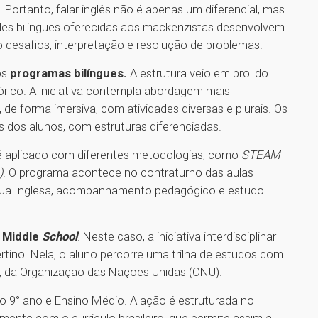
Portanto, falar inglês não é apenas um diferencial, mas
s bilíngues oferecidas aos mackenzistas desenvolvem
 desafios, interpretação e resolução de problemas.
os
programas bilíngues.
A estrutura veio em prol do
stórico. A iniciativa contempla abordagem mais
 de forma imersiva, com atividades diversas e plurais. Os
 dos alunos, com estruturas diferenciadas.
, é aplicado com diferentes metodologias, como
STEAM
)
. O programa acontece no contraturno das aulas
ngua Inglesa, acompanhamento pedagógico e estudo
o
Middle
School
. Neste caso, a iniciativa interdisciplinar
tino. Nela, o aluno percorre uma trilha de estudos com
, da Organização das Nações Unidas (ONU).
ao 9° ano e Ensino Médio. A ação é estruturada no
ente com o currículo brasileiro, que permite assim a