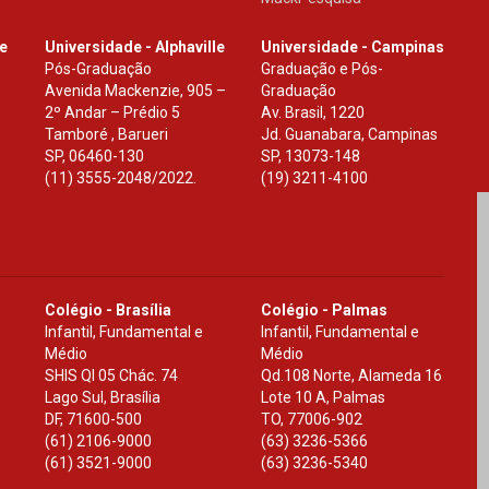
le
Universidade - Alphaville
Universidade - Campinas
Pós-Graduação
Graduação e Pós-
Avenida Mackenzie, 905 –
Graduação
2º Andar – Prédio 5
Av. Brasil, 1220
Tamboré , Barueri
Jd. Guanabara, Campinas
SP
,
06460-130
SP
,
13073-148
(11) 3555-2048/2022.
(19) 3211-4100
Colégio - Brasília
Colégio - Palmas
Infantil, Fundamental e
Infantil, Fundamental e
Médio
Médio
SHIS Ql 05 Chác. 74
Qd.108 Norte, Alameda 16
Lago Sul, Brasília
Lote 10 A, Palmas
DF
,
71600-500
TO
,
77006-902
(61) 2106-9000
(63) 3236-5366
(61) 3521-9000
(63) 3236-5340