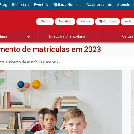
Blog
Biblioteca
Eventos
Mídias / Notícias
Colaboradores
Atendime
Alumni
MackPlay
Revista
MackStore
Portal 
aria
Direto da Chancelaria
Cartas 
umento de matrículas em 2023
stra aumento de matrículas em 2023