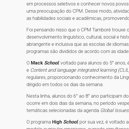
em processos seletivos e conhecer novos povos. 
uma preocupação do CPM. Desse modo, atividade
as habilidades sociais e acadêmicas, promovendo
Foi pensando nisso que o CPM Tamboré trouxe 
desenvolvimento linguístico, cultural, social e hi
abrangente e inclusiva que as escolas de idiomas,
programas são divididos de acordo com as idades
O
Mack
School
, voltado para alunos do 5° anos
e
Content and language integrated learning (CLIL
regulares, proporcionando conhecimento da Lí
dirigido em todos os dias da semana.
Nesta linha, alunos do 6° ao 8° ano participam d
ocorre em dois dias da semana, no período vesper
temáticas selecionadas da agenda
Global Issues
O programa
High
School
,
por sua vez, é voltado 
modelo curricular americano, cursado simultaneam