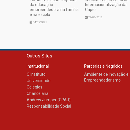
da educação
Internacionalização da
empreendedora na família
Capes
e na escola
27/08/2018
14/05/2021
Outros Sites
Institucional
Parcerias e Negócios:
O Instituto
Ambiente de Inovação e
Empreendedorismo
Universidade
Colégios
Chancelaria
Andrew Jumper (CPAJ)
Responsabilidade Social