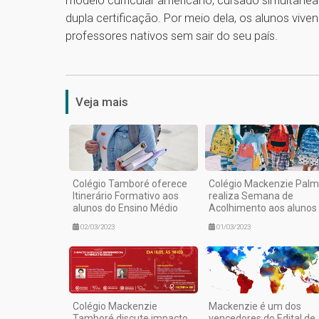
dupla certificação. Por meio dela, os alunos vive
professores nativos sem sair do seu país.
Veja mais
Colégio Tamboré oferece
Colégio Mackenzie Pal
Itinerário Formativo aos
realiza Semana de
alunos do Ensino Médio
Acolhimento aos alunos
02/03/2023
01/03/2023
Colégio Mackenzie
Mackenzie é um dos
Tamboré discute impacto
vencedores do Edital de