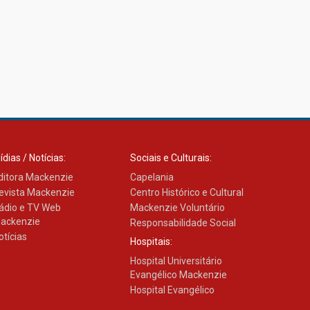
ídias / Notícias:
Sociais e Culturais:
ditora Mackenzie
Capelania
evista Mackenzie
Centro Histórico e Cultural
ádio e TV Web
Mackenzie Voluntário
ackenzie
Responsabilidade Social
otícias
Hospitais:
Hospital Universitário
Evangélico Mackenzie
Hospital Evangélico