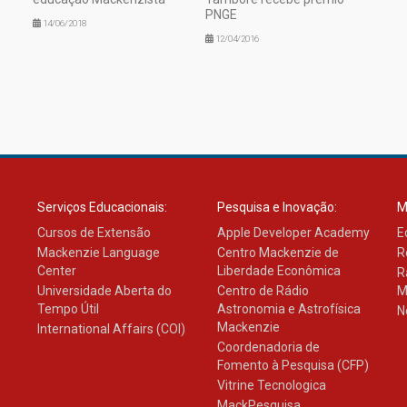
PNGE
14/06/2018
12/04/2016
Serviços Educacionais:
Pesquisa e Inovação:
M
Cursos de Extensão
Apple Developer Academy
E
Mackenzie Language
Centro Mackenzie de
R
Center
Liberdade Econômica
R
Universidade Aberta do
Centro de Rádio
M
Tempo Útil
Astronomia e Astrofísica
N
Mackenzie
International Affairs (COI)
Coordenadoria de
Fomento à Pesquisa (CFP)
Vitrine Tecnologica
MackPesquisa