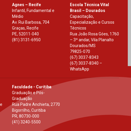
Agnes – Recife
Escola Técnica Vital
Infantil, Fundamental e
Brasil – Dourados
Médio
Capacitação,
Av. Rui Barbosa, 704
Especialização e Cursos
Graças, Recife
Técnicos
PE
,
52011-040
Rua João Rosa Góes, 1760
(81) 3131-6950
– 3º andar, Vila Planalto
Dourados
/
MS
79825-070
(67) 3037-8343
(67) 3037-8340 –
WhatsApp
Faculdade - Curitiba
Graduação e Pós-
Graduação
 e
Rua Padre Anchieta, 2770
Bigorrilho, Curitiba
PR
,
80730-000
(41) 3240-5500