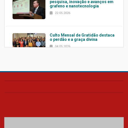
pesquisa, inovação e avanços em
grafeno e nanotecnologia
22.05.2026
Culto Mensal de Gratidão destaca
o perdão e a graça divina
04.05.2026
Confira como foi o culto mensal
de março
26.03.2026
Cerimônia do Jaleco marca
entrada de novos alunos de
Medicina em Alphaville
09.03.2026