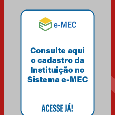
Mackenzie mobiliza campanha
solidária para apoiar famílias em
Minas Gerais
05.03.2026
Primeiro culto do ano ressalta o
agradecimento
27.02.2026
Mackenzie recepciona calouros
do primeiro semestre de 2026
06.02.2026