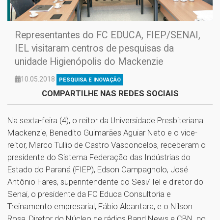
Representantes do FC EDUCA, FIEP/SENAI,
IEL visitaram centros de pesquisas da
unidade Higienópolis do Mackenzie
10.05.2018
PESQUISA E INOVAÇÃO
COMPARTILHE NAS REDES SOCIAIS
Na sexta-feira (4), o reitor da Universidade Presbiteriana
Mackenzie, Benedito Guimarães Aguiar Neto e o vice-
reitor, Marco Tullio de Castro Vasconcelos, receberam o
presidente do Sistema Federação das Indústrias do
Estado do Paraná (FIEP), Edson Campagnolo, José
Antônio Fares, superintendente do Sesi/ Iel e diretor do
Senai, o presidente da FC Educa Consultoria e
Treinamento empresarial, Fábio Alcantara, e o Nilson
Rosa, Diretor do Núcleo de rádios Band News e CBN, no