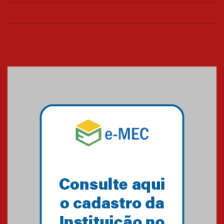
26.03.2026
Cerimônia do Jaleco marca
entrada de novos alunos de
Medicina em Alphaville
09.03.2026
Mackenzie mobiliza campanha
solidária para apoiar famílias em
Minas Gerais
05.03.2026
Primeiro culto do ano ressalta o
agradecimento
27.02.2026