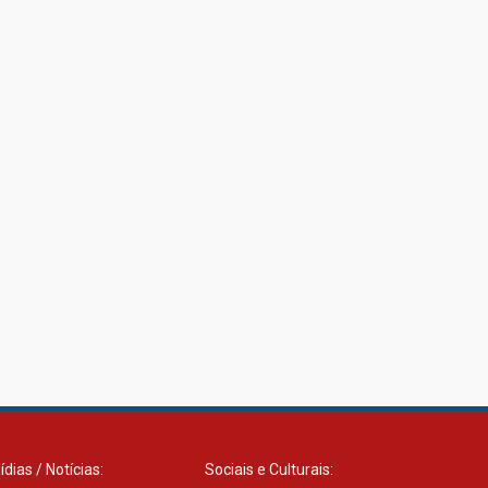
27.02.2026
Mackenzie recepciona
calouros do primeiro
semestre de 2026
06.02.2026
ídias / Notícias:
Sociais e Culturais: