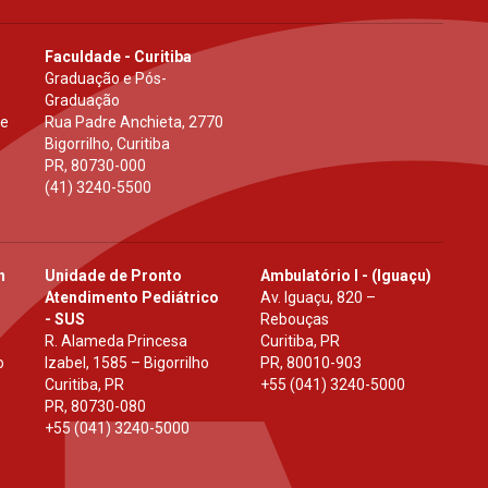
Faculdade - Curitiba
Graduação e Pós-
Graduação
 e
Rua Padre Anchieta, 2770
Bigorrilho, Curitiba
PR
,
80730-000
(41) 3240-5500
h
Unidade de Pronto
Ambulatório I - (Iguaçu)
Atendimento Pediátrico
Av. Iguaçu, 820 –
- SUS
Rebouças
R. Alameda Princesa
Curitiba, PR
o
Izabel, 1585 – Bigorrilho
PR
,
80010-903
Curitiba, PR
+55 (041) 3240-5000
PR
,
80730-080
+55 (041) 3240-5000