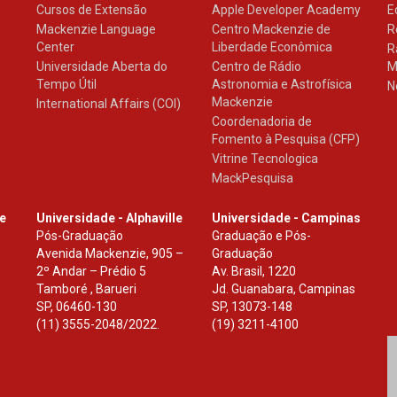
Cursos de Extensão
Apple Developer Academy
E
Mackenzie Language
Centro Mackenzie de
R
Center
Liberdade Econômica
R
Universidade Aberta do
Centro de Rádio
M
Tempo Útil
Astronomia e Astrofísica
N
Mackenzie
International Affairs (COI)
Coordenadoria de
Fomento à Pesquisa (CFP)
Vitrine Tecnologica
MackPesquisa
le
Universidade - Alphaville
Universidade - Campinas
Pós-Graduação
Graduação e Pós-
Avenida Mackenzie, 905 –
Graduação
2º Andar – Prédio 5
Av. Brasil, 1220
Tamboré , Barueri
Jd. Guanabara, Campinas
SP
,
06460-130
SP
,
13073-148
(11) 3555-2048/2022.
(19) 3211-4100