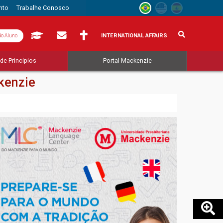
nto
Trabalhe Conosco
INTERNATIONAL AFFAIRS
do Aluno
de Princípios
Portal Mackenzie
kenzie