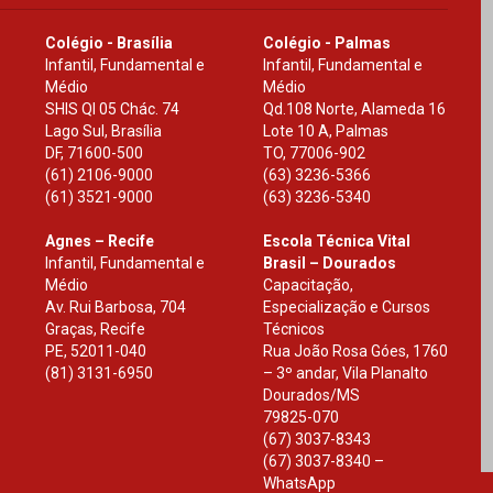
Colégio - Brasília
Colégio - Palmas
Infantil, Fundamental e
Infantil, Fundamental e
Médio
Médio
SHIS Ql 05 Chác. 74
Qd.108 Norte, Alameda 16
Lago Sul, Brasília
Lote 10 A, Palmas
DF
,
71600-500
TO
,
77006-902
(61) 2106-9000
(63) 3236-5366
(61) 3521-9000
(63) 3236-5340
Agnes – Recife
Escola Técnica Vital
Infantil, Fundamental e
Brasil – Dourados
Médio
Capacitação,
Av. Rui Barbosa, 704
Especialização e Cursos
Graças, Recife
Técnicos
PE
,
52011-040
Rua João Rosa Góes, 1760
(81) 3131-6950
– 3º andar, Vila Planalto
Dourados
/
MS
79825-070
(67) 3037-8343
(67) 3037-8340 –
WhatsApp