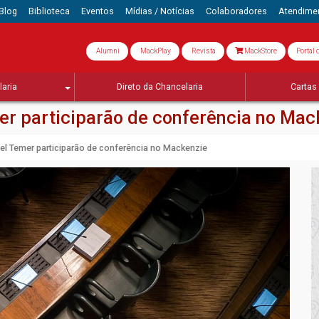
Blog
Biblioteca
Eventos
Mídias / Notícias
Colaboradores
Atendime
Alumni
MackPlay
Revista
MackStore
Portal 
aria
Direto da Chancelaria
Cartas 
r participarão de conferência no Mac
l Temer participarão de conferência no Mackenzie