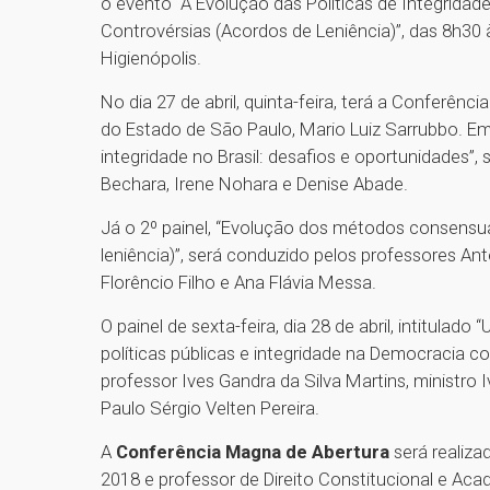
o evento “A Evolução das Políticas de Integrid
Controvérsias (Acordos de Leniência)”, das 8h30
Higienópolis.
No dia 27 de abril, quinta-feira, terá a Conferên
do Estado de São Paulo, Mario Luiz Sarrubbo. Em s
integridade no Brasil: desafios e oportunidades
Bechara, Irene Nohara e Denise Abade.
Já o 2º painel, “Evolução dos métodos consensua
leniência)”, será conduzido pelos professores An
Florêncio Filho e Ana Flávia Messa.
O painel de sexta-feira, dia 28 de abril, intitulado
políticas públicas e integridade na Democracia c
professor Ives Gandra da Silva Martins, ministro
Paulo Sérgio Velten Pereira.
A
Conferência Magna de Abertura
será realiza
2018 e professor de Direito Constitucional e Ac