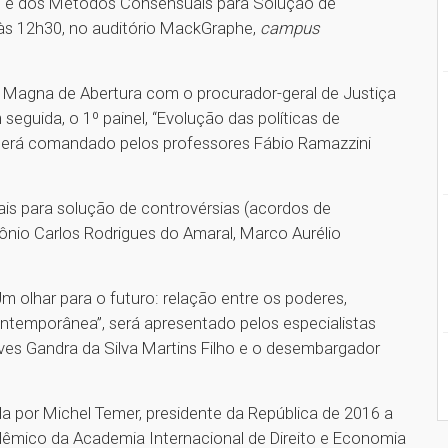
ade e dos Métodos Consensuais para Solução de
 às 12h30, no auditório MackGraphe,
campus
cia Magna de Abertura com o procurador-geral de Justiça
eguida, o 1º painel, “Evolução das políticas de
”, será comandado pelos professores Fábio Ramazzini
is para solução de controvérsias (acordos de
tônio Carlos Rodrigues do Amaral, Marco Aurélio
 “Um olhar para o futuro: relação entre os poderes,
ontemporânea”, será apresentado pelos especialistas
 Ives Gandra da Silva Martins Filho e o desembargador
da por Michel Temer, presidente da República de 2016 a
adêmico da Academia Internacional de Direito e Economia