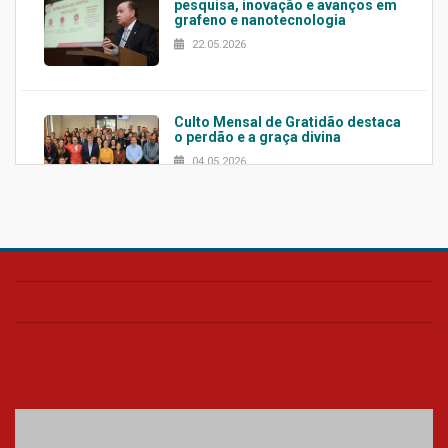
pesquisa, inovação e avanços em
grafeno e nanotecnologia
22.05.2026
Culto Mensal de Gratidão destaca
o perdão e a graça divina
04.05.2026
Confira como foi o culto mensal
de março
26.03.2026
Cerimônia do Jaleco marca
entrada de novos alunos de
Medicina em Alphaville
09.03.2026