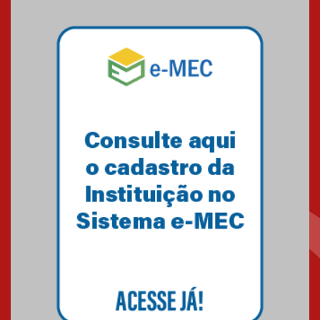
Mackenzie mobiliza campanha
solidária para apoiar famílias em
Minas Gerais
05.03.2026
Primeiro culto do ano ressalta o
agradecimento
27.02.2026
Mackenzie recepciona calouros
do primeiro semestre de 2026
06.02.2026