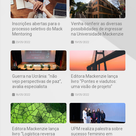
Inscrições abertas para o
Venha conferir as diversas
processo seletivo do Mack
possibilidades de ingressar
Mentoring
na Universidade Mackenzie
23/05/2022
19/05/2022
Guerra na Ucrânia: “não
Editora Mackenzie lança
vejo perspectivas de paz”,
livro "Pontes e viadutos:
avalia especialista
uma visão de projeto"
16/05/2022
13/05/2022
Editora Mackenzie lança
UPM realiza palestra sobre
livro “Logística reversa
sucesso feminino em