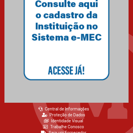
Como o Colégio Mackenzie
Brasília prepara seus
estudantes para o PAS antes
mesmo do Ensino Médio
04.08.2026
Como os pais podem investir
na educação dos filhos além da
escola
04.08.2026
Central de Informações
Proteção de Dados
Identidade Visual
Trabalhe Conosco
Seja um Fornecedor