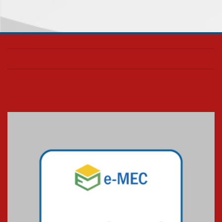
de Música Brasileira
homenageia artista brasileira
05.08.2026
Universidade Mackenzie
realizará nova edição da Feira
EducationUSA
05.08.2026
Seminário discute desafios
das novas tecnologias em
sistemas solares residenciais
04.08.2026
Mackenzie recepciona os
calouros do segundo semestre
de 2026
04.08.2026