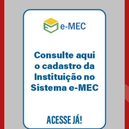
sistemas solares residenciais
04.08.2026
Mackenzie recepciona os
calouros do segundo semestre
de 2026
04.08.2026
Como o Colégio Mackenzie
Brasília prepara seus
estudantes para o PAS antes
mesmo do Ensino Médio
04.08.2026
Como os pais podem investir
na educação dos filhos além da
escola
04.08.2026