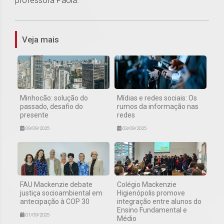
professora Paola.
1
Veja mais
Minhocão: solução do
Mídias e redes sociais: Os
passado, desafio do
rumos da informação nas
presente
redes
09/09/2025
03/09/2025
FAU Mackenzie debate
Colégio Mackenzie
justiça socioambiental em
Higienópolis promove
antecipação à COP 30
integração entre alunos do
Ensino Fundamental e
01/09/2025
Médio