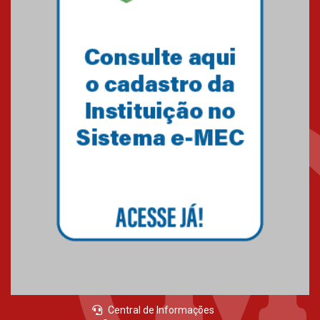
Brasília prepara seus
estudantes para o PAS antes
mesmo do Ensino Médio
04.08.2026
Como os pais podem investir
na educação dos filhos além da
escola
04.08.2026
XIII Fórum de Aprendizagem
Transformadora reúne
docentes para debater
inovação e desafios da
educação superior
04.08.2026
Central de Informações