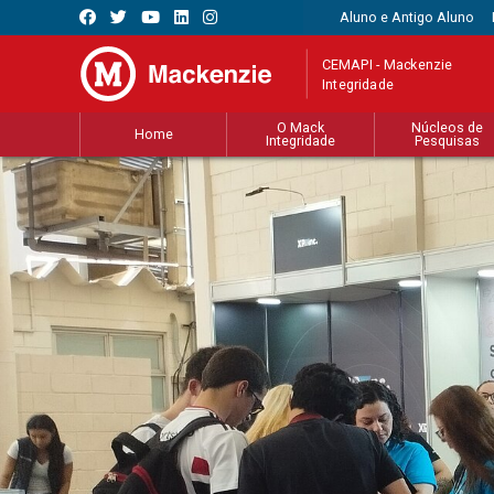
Aluno e Antigo Aluno
CEMAPI - Mackenzie
Integridade
O Mack
Núcleos de
Home
Integridade
Pesquisas