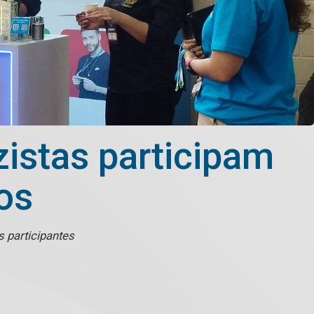
stas participam
os
 participantes