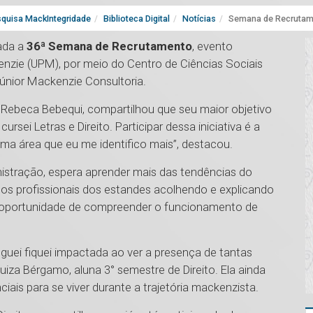
quisa MackIntegridade
Biblioteca Digital
Notícias
Semana de Recrutame
iada a
36ª Semana de Recrutamento
, evento
enzie (UPM), por meio do Centro de Ciências Sociais
únior Mackenzie Consultoria.
 Rebeca Bebequi, compartilhou que seu maior objetivo
rsei Letras e Direito. Participar dessa iniciativa é a
uma área que eu me identifico mais”, destacou.
nistração, espera aprender mais das tendências do
 os profissionais dos estandes acolhendo e explicando
a oportunidade de compreender o funcionamento de
guei fiquei impactada ao ver a presença de tantas
uiza Bérgamo, aluna 3° semestre de Direito. Ela ainda
ais para se viver durante a trajetória mackenzista.