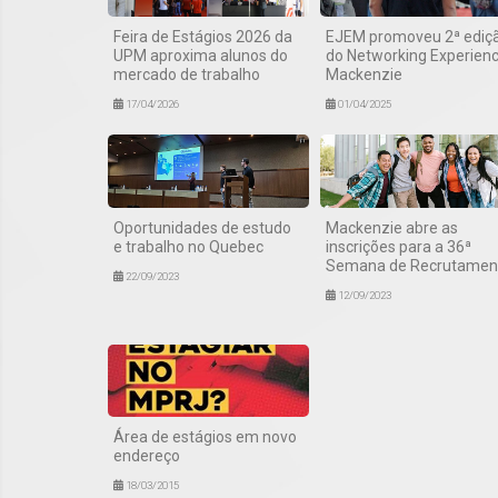
Feira de Estágios 2026 da
EJEM promoveu 2ª ediç
UPM aproxima alunos do
do Networking Experien
mercado de trabalho
Mackenzie
17/04/2026
01/04/2025
Oportunidades de estudo
Mackenzie abre as
e trabalho no Quebec
inscrições para a 36ª
Semana de Recrutamen
22/09/2023
12/09/2023
Área de estágios em novo
endereço
18/03/2015