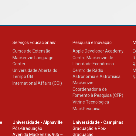
Serviços Educacionais:
Pesquisa e Inovação:
M
Cursos de Extensão
Apple Developer Academy
E
Mackenzie Language
Centro Mackenzie de
R
Center
Liberdade Econômica
R
Universidade Aberta do
Centro de Rádio
M
Tempo Útil
Astronomia e Astrofísica
N
Mackenzie
International Affairs (COI)
Coordenadoria de
Fomento à Pesquisa (CFP)
Vitrine Tecnologica
MackPesquisa
le
Universidade - Alphaville
Universidade - Campinas
Pós-Graduação
Graduação e Pós-
Avenida Mackenzie, 905 –
Graduação