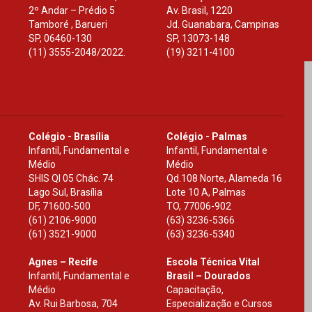
2º Andar – Prédio 5
Av. Brasil, 1220
Tamboré , Barueri
Jd. Guanabara, Campinas
SP
,
06460-130
SP
,
13073-148
(11) 3555-2048/2022.
(19) 3211-4100
Colégio - Brasília
Colégio - Palmas
Infantil, Fundamental e
Infantil, Fundamental e
Médio
Médio
SHIS Ql 05 Chác. 74
Qd.108 Norte, Alameda 16
Lago Sul, Brasília
Lote 10 A, Palmas
DF
,
71600-500
TO
,
77006-902
(61) 2106-9000
(63) 3236-5366
(61) 3521-9000
(63) 3236-5340
Agnes – Recife
Escola Técnica Vital
Infantil, Fundamental e
Brasil – Dourados
Médio
Capacitação,
Av. Rui Barbosa, 704
Especialização e Cursos