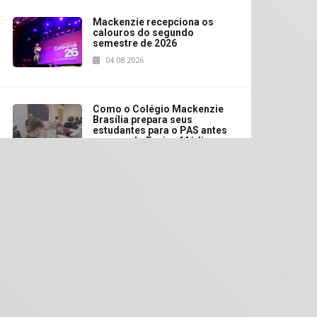
Mackenzie recepciona os
calouros do segundo
semestre de 2026
04.08.2026
Como o Colégio Mackenzie
Brasília prepara seus
estudantes para o PAS antes
mesmo do Ensino Médio
04.08.2026
Como os pais podem investir
na educação dos filhos além
da escola
04.08.2026
XIII Fórum de Aprendizagem
Transformadora reúne
docentes para debater