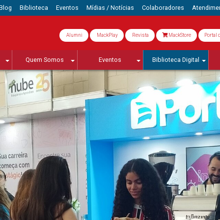
Blog
Biblioteca
Eventos
Mídias / Notícias
Colaboradores
Atendime
Alumni
MackPlay
Revista
MackStore
Portal 
Quem Somos
Eventos
Biblioteca Digital