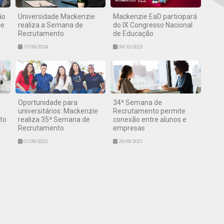
ão
Universidade Mackenzie
Mackenzie EaD participará
ce
realiza a Semana de
do IX Congresso Nacional
Recrutamento
de Educação
17/09/2024
09/10/2023
Oportunidade para
34ª Semana de
universitários: Mackenzie
Recrutamento permite
to
realiza 35ª Semana de
conexão entre alunos e
Recrutamento
empresas
01/09/2022
29/09/2021