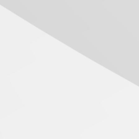
inovação e desafios da
educação superior
04.08.2026
Professora do Mackenzie é
finalista do Prêmio Jabuti
com obra sobre ética e
arquitetura contemporânea
04.08.2026
Semana Internacional
Mackenzie promove
parcerias internacionais
03.08.2026
Oncologista do HUEM
ressalta importância da
prevenção e diagnóstico
precoce do câncer de
pulmão