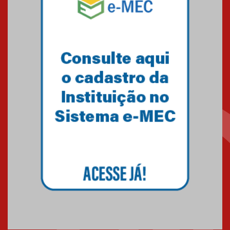
finalista do Prêmio Jabuti com
obra sobre ética e arquitetura
contemporânea
04.08.2026
Semana Internacional
Mackenzie promove parcerias
internacionais
03.08.2026
Oncologista do HUEM ressalta
importância da prevenção e
diagnóstico precoce do câncer
de pulmão
03.08.2026