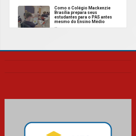
Como o Colégio Mackenzie
Brasília prepara seus
estudantes para o PAS antes
mesmo do Ensino Médio
04.08.2026
Como os pais podem investir
na educação dos filhos além da
escola
04.08.2026
XIII Fórum de Aprendizagem
Transformadora reúne
docentes para debater
inovação e desafios da
educação superior
04.08.2026
Professora do Mackenzie é