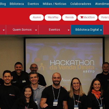
Blog
Biblioteca
Eventos
Mídias / Notícias
Colaboradores
Atendime
Alumni
MackPlay
Revista
MackStore
Portal 
Quem Somos
Eventos
Biblioteca Digital