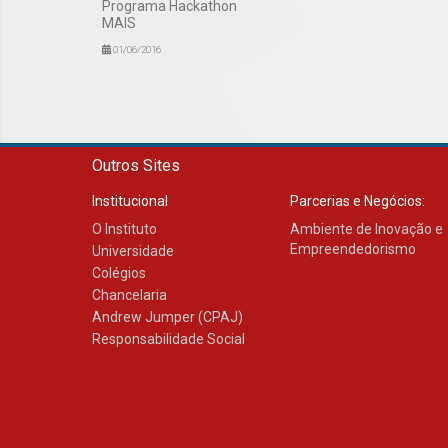
Programa Hackathon
MAIS
01/06/2016
Outros Sites
Institucional
Parcerias e Negócios:
O Instituto
Ambiente de Inovação e
Empreendedorismo
Universidade
Colégios
Chancelaria
Andrew Jumper (CPAJ)
Responsabilidade Social