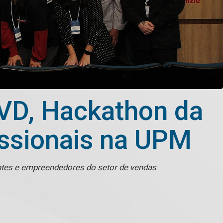
D, Hackathon da
issionais na UPM
ntes e empreendedores do setor de vendas