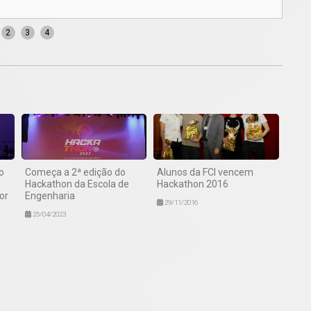
Imag
2
3
4
o
Começa a 2ª edição do
Alunos da FCI vencem
Hackathon da Escola de
Hackathon 2016
or
Engenharia
29/11/2016
25/04/2023