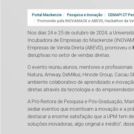
Portal Mackenzie
Pesquisa e Inovação
CEMAPI CT Pes
Promovido pela INOVAMACK e ABEVD, Hackathon da Vend
Nos dias 24 e 25 de outubro de 2024, a Universi
Incubadora de Empresas do Mackenzie (INOVAMAC
Empresas de Venda Direta (ABEVD), promoveu o
disruptivas no setor de vendas diretas.
O evento reuniu alunos, mentores e profission
Natura, Amway, DeMillus, Hinode Group, Cacau Sh
ambiente colaborativo de aprendizado e inovaçã
diretas através da tecnologia e do empreendedo
A Pró-Reitora de Pesquisa e Pós-Graduação, Mari
sediar eventos que incentivam a inovação e a pr
destacar a enorme satisfação que a UPM tem de r
soluções inovadoras, algo original e inédito”, disse