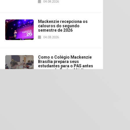
04.08.2026
Mackenzie recepciona os
calouros do segundo
semestre de 2026
04.08.2026
Como o Colégio Mackenzie
Brasília prepara seus
estudantes para o PAS antes
mesmo do Ensino Médio
04.08.2026
Como os pais podem investir
na educação dos filhos além
da escola
04.08.2026