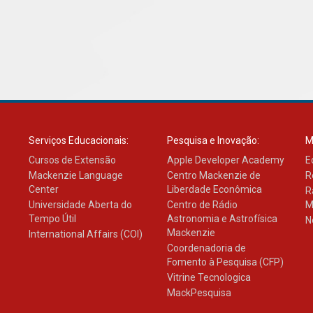
Serviços Educacionais:
Pesquisa e Inovação:
M
Cursos de Extensão
Apple Developer Academy
E
Mackenzie Language
Centro Mackenzie de
R
Center
Liberdade Econômica
R
Universidade Aberta do
Centro de Rádio
M
Tempo Útil
Astronomia e Astrofísica
N
Mackenzie
International Affairs (COI)
Coordenadoria de
Fomento à Pesquisa (CFP)
Vitrine Tecnologica
MackPesquisa