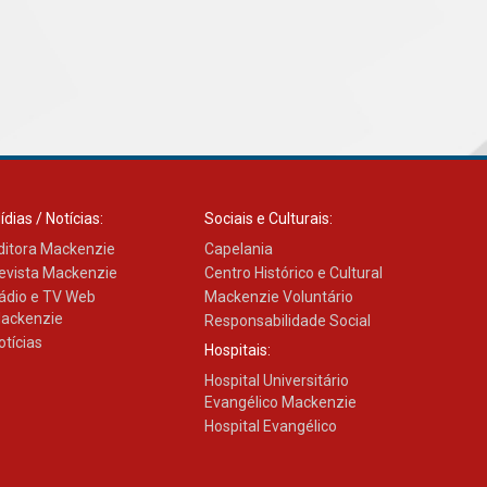
ídias / Notícias:
Sociais e Culturais:
ditora Mackenzie
Capelania
evista Mackenzie
Centro Histórico e Cultural
ádio e TV Web
Mackenzie Voluntário
ackenzie
Responsabilidade Social
otícias
Hospitais:
Hospital Universitário
Evangélico Mackenzie
Hospital Evangélico