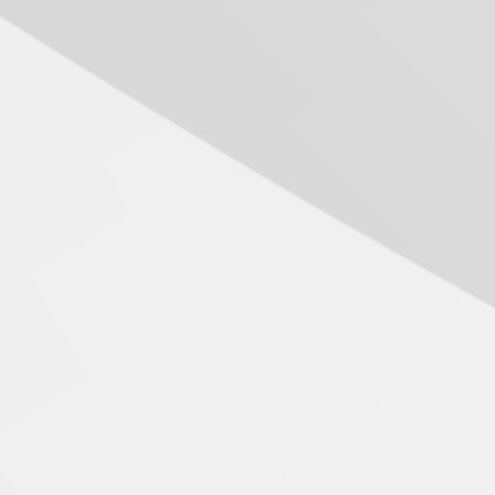
XIII Fórum de Aprendizagem
Transformadora reúne
docentes para debater
inovação e desafios da
educação superior
04.08.2026
Professora do Mackenzie é
finalista do Prêmio Jabuti
com obra sobre ética e
arquitetura contemporânea
04.08.2026
Semana Internacional
Mackenzie promove
parcerias internacionais
03.08.2026
Oncologista do HUEM
ressalta importância da