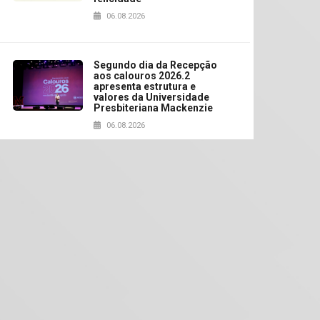
06.08.2026
Segundo dia da Recepção
aos calouros 2026.2
apresenta estrutura e
valores da Universidade
Presbiteriana Mackenzie
06.08.2026
Nova apresentação do
Centro de Música Brasileira
homenageia artista
brasileira
05.08.2026
Universidade Mackenzie
realizará nova edição da
Feira EducationUSA
05.08.2026