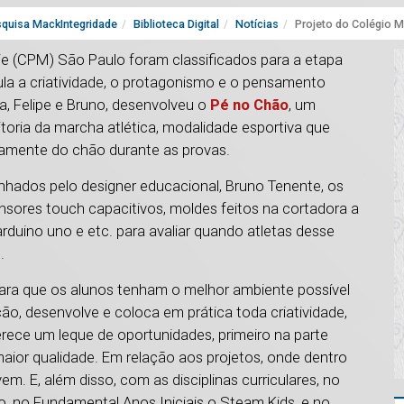
quisa MackIntegridade
Biblioteca Digital
Notícias
Projeto do Colégio M
ie (CPM) São Paulo foram classificados para a etapa
la a criatividade, o protagonismo e o pensamento
, Felipe e Bruno, desenvolveu o
Pé no Chão
, um
itoria da marcha atlética, modalidade esportiva que
neamente do chão durante as provas.
nhados pelo designer educacional, Bruno Tenente, os
sores touch capacitivos, moldes feitos na cortadora a
arduino uno e etc. para avaliar quando atletas desse
.
para que os alunos tenham o melhor ambiente possível
o, desenvolve e coloca em prática toda criatividade,
ece um leque de oportunidades, primeiro na parte
aior qualidade. Em relação aos projetos, onde dentro
 E, além disso, com as disciplinas curriculares, no
o, no Fundamental Anos Iniciais o Steam Kids, e no