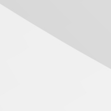
Seminário discute desafios
das novas tecnologias em
sistemas solares
residenciais
04.08.2026
Mackenzie recepciona os
calouros do segundo
semestre de 2026
04.08.2026
Como o Colégio Mackenzie
Brasília prepara seus
estudantes para o PAS antes
mesmo do Ensino Médio
04.08.2026