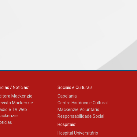
ídias / Notícias:
Sociais e Culturais:
ditora Mackenzie
Capelania
evista Mackenzie
Centro Histórico e Cultural
ádio e TV Web
Mackenzie Voluntário
ackenzie
Responsabilidade Social
otícias
Hospitais:
Hospital Universitário