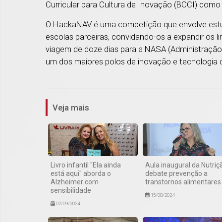
Curricular para Cultura de Inovação (BCCI) como
O HackaNAV é uma competição que envolve estu
escolas parceiras, convidando-os a expandir os
viagem de doze dias para a NASA (Administração 
um dos maiores polos de inovação e tecnologia
Veja mais
Livro infantil "Ela ainda
Aula inaugural da Nutriç
está aqui" aborda o
debate prevenção a
Alzheimer com
transtornos alimentares
sensibilidade
15/08/2024
02/09/2024