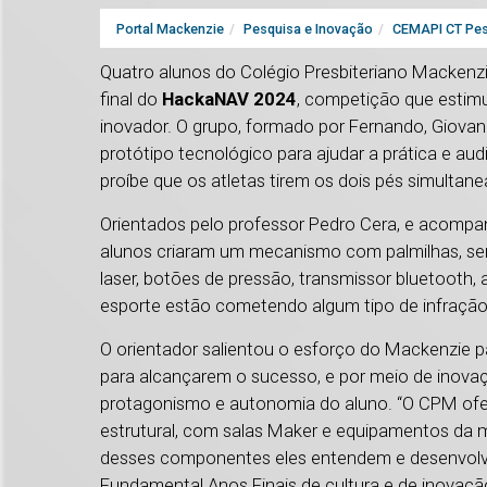
Portal Mackenzie
Pesquisa e Inovação
CEMAPI CT Pes
Quatro alunos do Colégio Presbiteriano Mackenz
final do
HackaNAV 2024
, competição que estimu
inovador. O grupo, formado por Fernando, Giovana
protótipo tecnológico para ajudar a prática e aud
proíbe que os atletas tirem os dois pés simulta
Orientados pelo professor Pedro Cera, e acompa
alunos criaram um mecanismo com palmilhas, sen
laser, botões de pressão, transmissor bluetooth, 
esporte estão cometendo algum tipo de infração
O orientador salientou o esforço do Mackenzie 
para alcançarem o sucesso, e por meio de inovaçã
protagonismo e autonomia do aluno. “O CPM ofer
estrutural, com salas Maker e equipamentos da m
desses componentes eles entendem e desenvolvem.
Fundamental Anos Finais de cultura e de inovaçã