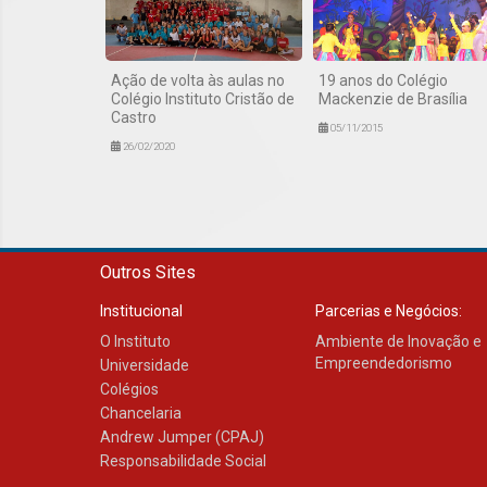
Ação de volta às aulas no
19 anos do Colégio
Colégio Instituto Cristão de
Mackenzie de Brasília
Castro
05/11/2015
26/02/2020
Outros Sites
Institucional
Parcerias e Negócios:
O Instituto
Ambiente de Inovação e
Empreendedorismo
Universidade
Colégios
Chancelaria
Andrew Jumper (CPAJ)
Responsabilidade Social