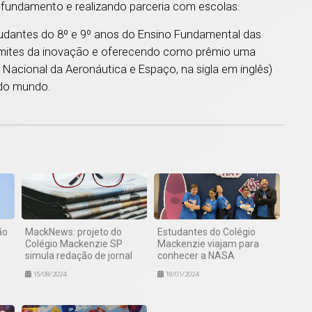
 fundamento e realizando parceria com escolas.
dantes do 8º e 9º anos do Ensino Fundamental das
 limites da inovação e oferecendo como prêmio uma
Nacional da Aeronáutica e Espaço, na sigla em inglês)
 do mundo.
1
ão
MackNews: projeto do
Estudantes do Colégio
Colégio Mackenzie SP
Mackenzie viajam para
simula redação de jornal
conhecer a NASA
15/08/2024
18/01/2024