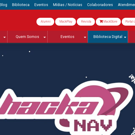
Blog
Biblioteca
Eventos
Mídias / Notícias
Colaboradores
Atendime
Alumni
MackPlay
Revista
MackStore
Portal 
Quem Somos
Eventos
Biblioteca Digital