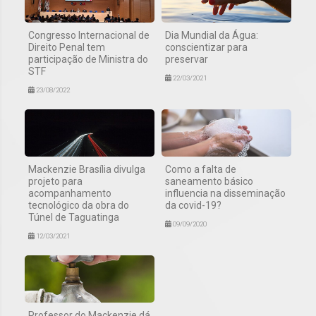
Congresso Internacional de
Dia Mundial da Água:
Direito Penal tem
conscientizar para
participação de Ministra do
preservar
STF
22/03/2021
23/08/2022
Mackenzie Brasília divulga
Como a falta de
projeto para
saneamento básico
acompanhamento
influencia na disseminação
tecnológico da obra do
da covid-19?
Túnel de Taguatinga
09/09/2020
12/03/2021
Professor do Mackenzie dá