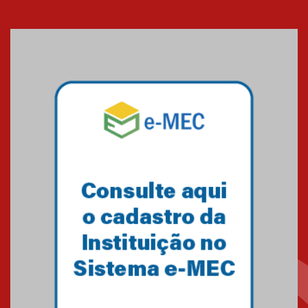
Seminário discute desafios
das novas tecnologias em
sistemas solares residenciais
04.08.2026
Mackenzie recepciona os
calouros do segundo semestre
de 2026
04.08.2026
Como o Colégio Mackenzie
Brasília prepara seus
estudantes para o PAS antes
mesmo do Ensino Médio
04.08.2026