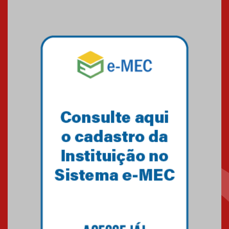
Mackenzie recepciona os
calouros do segundo semestre
de 2026
04.08.2026
Como o Colégio Mackenzie
Brasília prepara seus
estudantes para o PAS antes
mesmo do Ensino Médio
04.08.2026
Como os pais podem investir
na educação dos filhos além da
escola
04.08.2026
XIII Fórum de Aprendizagem
Transformadora reúne
docentes para debater
inovação e desafios da