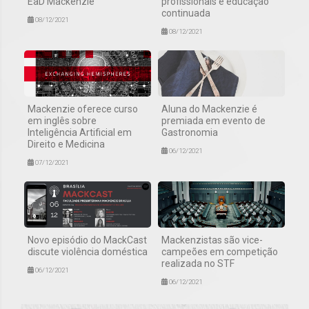
EaD Mackenzie
profissionais e educação
continuada
08/12/2021
08/12/2021
Mackenzie oferece curso
Aluna do Mackenzie é
em inglês sobre
premiada em evento de
Inteligência Artificial em
Gastronomia
Direito e Medicina
06/12/2021
07/12/2021
Novo episódio do MackCast
Mackenzistas são vice-
discute violência doméstica
campeões em competição
realizada no STF
06/12/2021
06/12/2021