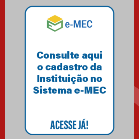
04.08.2026
Como o Colégio Mackenzie
Brasília prepara seus
estudantes para o PAS antes
mesmo do Ensino Médio
04.08.2026
Como os pais podem investir
na educação dos filhos além da
escola
04.08.2026
XIII Fórum de Aprendizagem
Transformadora reúne
docentes para debater
inovação e desafios da
educação superior
04.08.2026