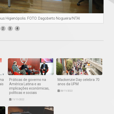
pus Higienópolis. FOTO: Dagoberto Nogueira/NTAI
Infr
2
3
4
ana
Práticas de governo na
Mackenzie Day celebra 70
is
América Latina e as
anos da UPM
implicações econômicas,
08/11/2022
políticas e sociais
11/11/2022