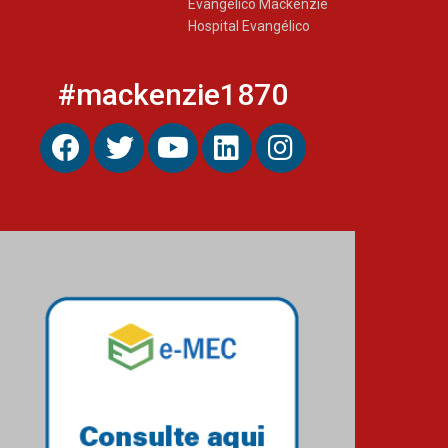
Evangélico Mackenzie
Hospital Evangélico
#mackenzie1870