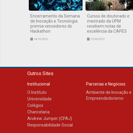
Encerramento da Semana
Cursos de doutorado e
de Inovação e Tecnologia
mestrado da UPM
premia vencedores do
recebem notas de
Hackathon
excelência da CAPES
14/10/2022
12/09/2022
Outros Sites
Institucional
Parcerias e Negócios:
O Instituto
Ambiente de Inovação e
Empreendedorismo
Universidade
Colégios
Chancelaria
Andrew Jumper (CPAJ)
Responsabilidade Social