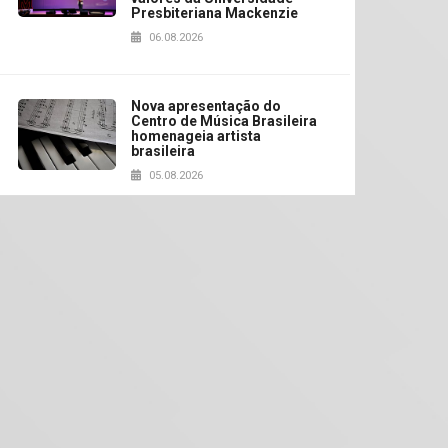
Presbiteriana Mackenzie
06.08.2026
Nova apresentação do
Centro de Música Brasileira
homenageia artista
brasileira
05.08.2026
Universidade Mackenzie
realizará nova edição da
Feira EducationUSA
05.08.2026
Seminário discute desafios
das novas tecnologias em
sistemas solares
residenciais
04.08.2026