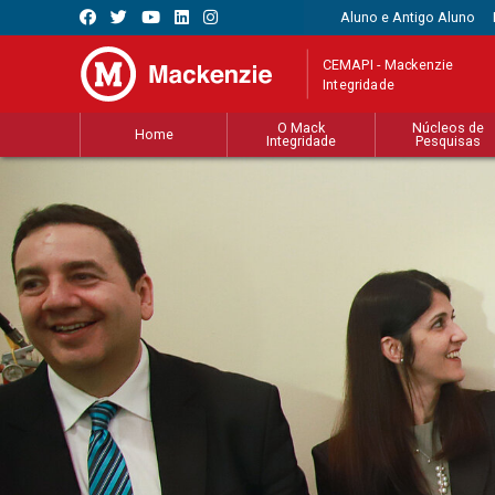
Aluno e Antigo Aluno
CEMAPI - Mackenzie
Integridade
O Mack
Núcleos de
Home
Integridade
Pesquisas