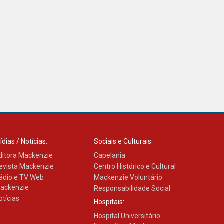
Transformadora reúne
docentes para debater
inovação e desafios da
educação superior
04.08.2026
ídias / Notícias:
Sociais e Culturais:
ditora Mackenzie
Capelania
evista Mackenzie
Centro Histórico e Cultural
ádio e TV Web
Mackenzie Voluntário
ackenzie
Responsabilidade Social
otícias
Hospitais:
Hospital Universitário