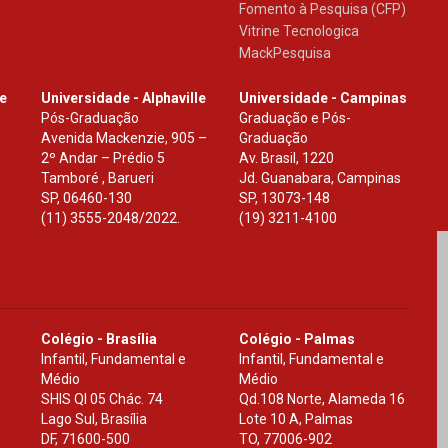
Fomento à Pesquisa (CFP)
Vitrine Tecnologica
MackPesquisa
le
Universidade - Alphaville
Universidade - Campinas
Pós-Graduação
Graduação e Pós-
Avenida Mackenzie, 905 –
Graduação
2º Andar – Prédio 5
Av. Brasil, 1220
Tamboré , Barueri
Jd. Guanabara, Campinas
SP
,
06460-130
SP
,
13073-148
(11) 3555-2048/2022.
(19) 3211-4100
Colégio - Brasília
Colégio - Palmas
Infantil, Fundamental e
Infantil, Fundamental e
Médio
Médio
SHIS Ql 05 Chác. 74
Qd.108 Norte, Alameda 16
Lago Sul, Brasília
Lote 10 A, Palmas
DF
,
71600-500
TO
,
77006-902