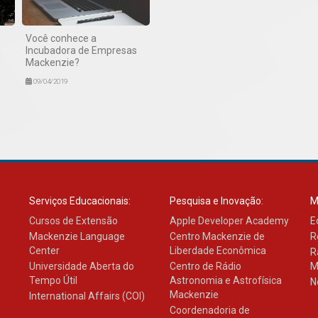
Você conhece a
Incubadora de Empresas
Mackenzie?
09/04/2019
Serviços Educacionais:
Pesquisa e Inovação:
M
Cursos de Extensão
Apple Developer Academy
E
Mackenzie Language
Centro Mackenzie de
R
Center
Liberdade Econômica
R
Universidade Aberta do
Centro de Rádio
M
Tempo Útil
Astronomia e Astrofísica
N
Mackenzie
International Affairs (COI)
Coordenadoria de