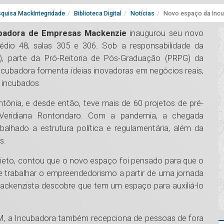
quisa MackIntegridade
Biblioteca Digital
Notícias
Novo espaço da Incu
badora de Empresas Mackenzie
inaugurou seu novo
rédio 48, salas 305 e 306. Sob a responsabilidade da
), parte da Pró-Reitoria de Pós-Graduação (PRPG) da
ncubadora fomenta ideias inovadoras em negócios reais,
e incubados.
ônia, e desde então, teve mais de 60 projetos de pré-
 Veridiana Rontondaro. Com a pandemia, a chegada
abalhado a estrutura política e regulamentária, além da
s.
ieto, contou que o novo espaço foi pensado para que o
 trabalhar o empreendedorismo a partir de uma jornada
mackenzista descobre que tem um espaço para auxiliá-lo
PM, a Incubadora também recepciona de pessoas de fora