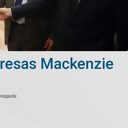
presas Mackenzie
enópolis