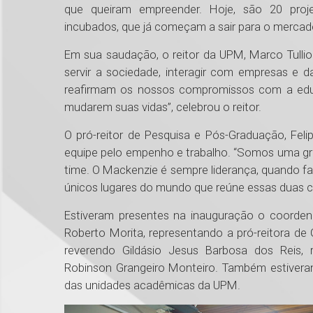
que queiram empreender. Hoje, são 20 proje
incubados, que já começam a sair para o mercad
Em sua saudação, o reitor da UPM, Marco Tullio
servir a sociedade, interagir com empresas e 
reafirmam os nossos compromissos com a edu
mudarem suas vidas”, celebrou o reitor.
O pró-reitor de Pesquisa e Pós-Graduação, Fel
equipe pelo empenho e trabalho. “Somos uma gr
time. O Mackenzie é sempre liderança, quando fa
únicos lugares do mundo que reúne essas duas coi
Estiveram presentes na inauguração o coord
Roberto Morita, representando a pró-reitora de G
reverendo Gildásio Jesus Barbosa dos Reis,
Robinson Grangeiro Monteiro. Também estiveram
das unidades acadêmicas da UPM.