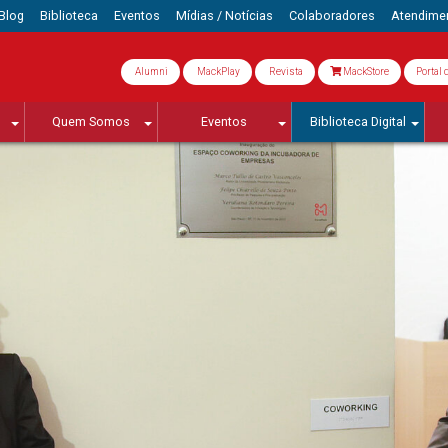
Blog
Biblioteca
Eventos
Mídias / Notícias
Colaboradores
Atendime
Alumni
MackPlay
Revista
MackStore
Portal 
Quem Somos
Eventos
Biblioteca Digital