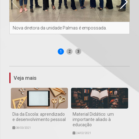
Nova diretora da unidade Palmas é empossada.
Da 
Dan
1
2
3
Veja mais
Dia da Escola: aprendizado
Material Didático: um
e desenvolvimento pessoal
importante aliado à
educação
08/03/2021
24/02/2021