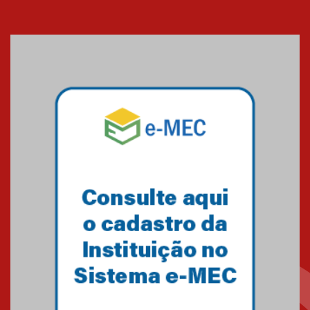
Seminário discute desafios
das novas tecnologias em
sistemas solares residenciais
04.08.2026
Mackenzie recepciona os
calouros do segundo semestre
de 2026
04.08.2026
Como o Colégio Mackenzie
Brasília prepara seus
estudantes para o PAS antes
mesmo do Ensino Médio
04.08.2026