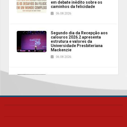
em debate inédito sobre os
caminhos da felicidade
06.08.2026
Segundo dia da Recepção aos
calouros 2026.2 apresenta
estrutura e valores da
Universidade Presbiteriana
Mackenzie
06.08.2026
Nova apresentação do Centro
de Música Brasileira
homenageia artista brasileira
05.08.2026
Universidade Mackenzie
realizará nova edição da Feira
EducationUSA
05.08.2026