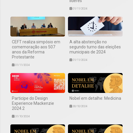
líderes
01/11/2024
CEFT realiza simpósio em
A alta abstenção no
comemoração aos 507
segundo turno das eleições
anos da Reforma
municipais de 2024
Protestante
01/11/2024
01/11/2024
Participe do Design
Nobel em detalhe: Medicina
Experience Mackenzie
30/10/2024
2024.2
31/10/2024