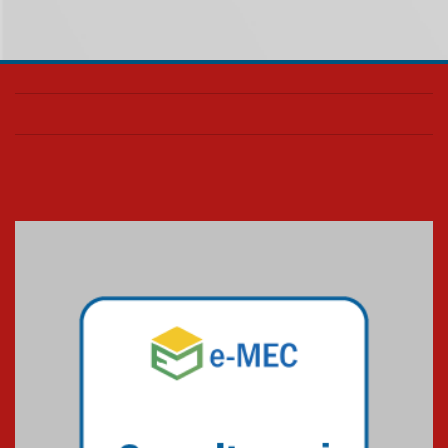
de Música Brasileira
homenageia artista brasileira
05.08.2026
Universidade Mackenzie
realizará nova edição da Feira
EducationUSA
05.08.2026
Seminário discute desafios
das novas tecnologias em
sistemas solares residenciais
04.08.2026
Mackenzie recepciona os
calouros do segundo semestre
de 2026
04.08.2026