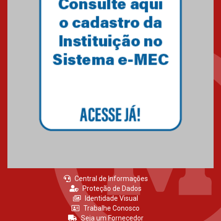
Como o Colégio Mackenzie
Brasília prepara seus
estudantes para o PAS antes
mesmo do Ensino Médio
04.08.2026
Como os pais podem investir
na educação dos filhos além da
escola
04.08.2026
Central de Informações
Proteção de Dados
Identidade Visual
Trabalhe Conosco
Seja um Fornecedor