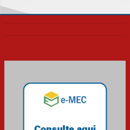
Como os pais podem investir
na educação dos filhos além da
escola
04.08.2026
XIII Fórum de Aprendizagem
Transformadora reúne
docentes para debater
inovação e desafios da
educação superior
04.08.2026
Professora do Mackenzie é
finalista do Prêmio Jabuti com
obra sobre ética e arquitetura
contemporânea
04.08.2026