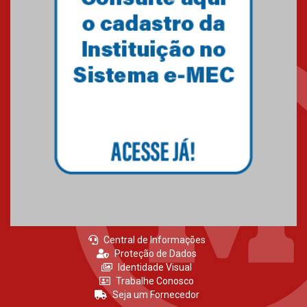
Semana Internacional
Mackenzie promove parcerias
internacionais
03.08.2026
Oncologista do HUEM ressalta
importância da prevenção e
diagnóstico precoce do câncer
de pulmão
03.08.2026
Central de Informações
Proteção de Dados
Identidade Visual
Trabalhe Conosco
Seja um Fornecedor