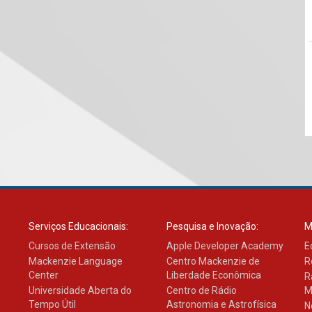
Serviços Educacionais:
Pesquisa e Inovação:
M
Cursos de Extensão
Apple Developer Academy
E
Mackenzie Language
Centro Mackenzie de
R
Center
Liberdade Econômica
R
Universidade Aberta do
Centro de Rádio
M
Tempo Útil
Astronomia e Astrofísica
N