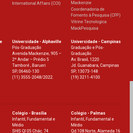
Mackenzie
International Affairs (COI)
Coordenadoria de
Fomento à Pesquisa (CFP)
Vitrine Tecnologica
MackPesquisa
le
Universidade - Alphaville
Universidade - Campinas
Pós-Graduação
Graduação e Pós-
Avenida Mackenzie, 905 –
Graduação
2º Andar – Prédio 5
Av. Brasil, 1220
Tamboré , Barueri
Jd. Guanabara, Campinas
SP
,
06460-130
SP
,
13073-148
(11) 3555-2048/2022.
(19) 3211-4100
Colégio - Brasília
Colégio - Palmas
Infantil, Fundamental e
Infantil, Fundamental e
Médio
Médio
SHIS Ql 05 Chác. 74
Qd.108 Norte, Alameda 16