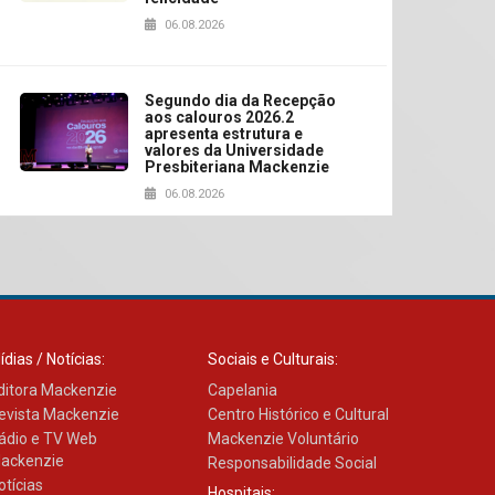
06.08.2026
Segundo dia da Recepção
aos calouros 2026.2
apresenta estrutura e
valores da Universidade
Presbiteriana Mackenzie
06.08.2026
Nova apresentação do
Centro de Música Brasileira
homenageia artista
brasileira
05.08.2026
ídias / Notícias:
Sociais e Culturais:
ditora Mackenzie
Capelania
evista Mackenzie
Centro Histórico e Cultural
Universidade Mackenzie
ádio e TV Web
realizará nova edição da
Mackenzie Voluntário
Feira EducationUSA
ackenzie
Responsabilidade Social
05.08.2026
otícias
Hospitais: