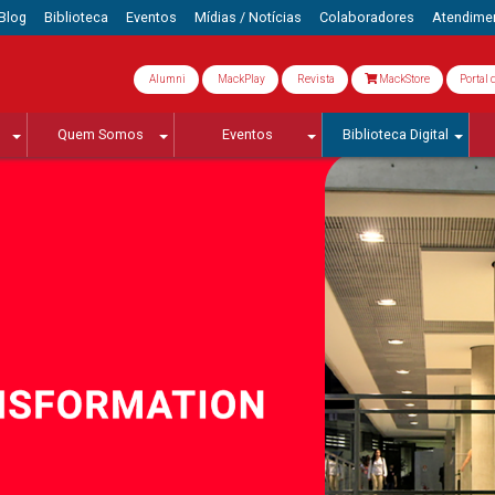
Blog
Biblioteca
Eventos
Mídias / Notícias
Colaboradores
Atendime
Alumni
MackPlay
Revista
MackStore
Portal 
Quem Somos
Eventos
Biblioteca Digital