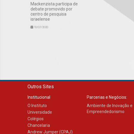
Mackenzista participa de
debate promovido por
centro de pesquisa
israelense
10/07/2020
Outros Sites
Institucional
Parcerias e Negócios:
O Instituto
Ambiente de Inovação e
Empreendedorismo
Universidade
Colégios
Chancelaria
Andrew Jumper (CPAJ)