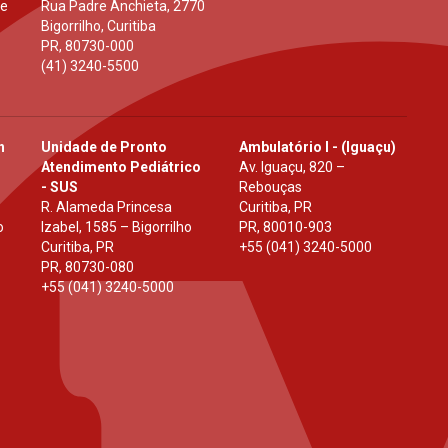
 e
Rua Padre Anchieta, 2770
Bigorrilho, Curitiba
PR
,
80730-000
(41) 3240-5500
h
Unidade de Pronto
Ambulatório I - (Iguaçu)
Atendimento Pediátrico
Av. Iguaçu, 820 –
- SUS
Rebouças
R. Alameda Princesa
Curitiba, PR
o
Izabel, 1585 – Bigorrilho
PR
,
80010-903
Curitiba, PR
+55 (041) 3240-5000
PR
,
80730-080
+55 (041) 3240-5000