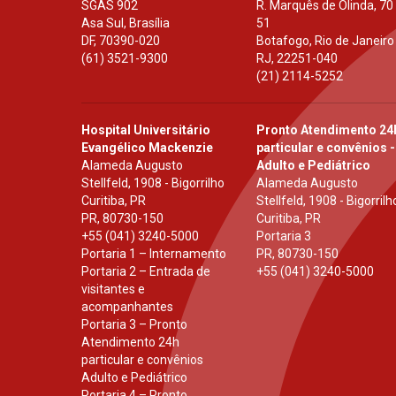
SGAS 902
R. Marquês de Olinda, 70
Asa Sul, Brasília
51
DF
,
70390-020
Botafogo, Rio de Janeiro
(61) 3521-9300
RJ
,
22251-040
(21) 2114-5252
Hospital Universitário
Pronto Atendimento 24
Evangélico Mackenzie
particular e convênios -
Alameda Augusto
Adulto e Pediátrico
Stellfeld, 1908 - Bigorrilho
Alameda Augusto
Curitiba, PR
Stellfeld, 1908 - Bigorrilh
PR
,
80730-150
Curitiba, PR
+55 (041) 3240-5000
Portaria 3
Portaria 1 – Internamento
PR
,
80730-150
Portaria 2 – Entrada de
+55 (041) 3240-5000
visitantes e
acompanhantes
Portaria 3 – Pronto
Atendimento 24h
particular e convênios
Adulto e Pediátrico
Portaria 4 – Pronto