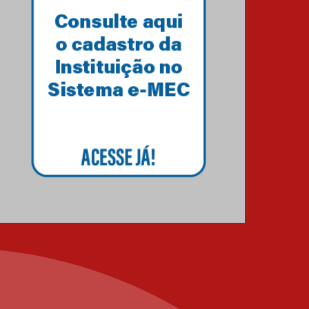
Como os pais podem investir
na educação dos filhos além
da escola
04.08.2026