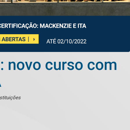
: novo curso com
A
stituições