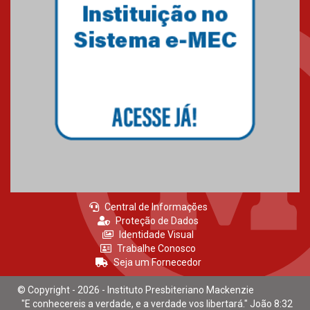
estudantes para o PAS antes
mesmo do Ensino Médio
04.08.2026
Como os pais podem investir
na educação dos filhos além da
escola
04.08.2026
Central de Informações
Proteção de Dados
Identidade Visual
Trabalhe Conosco
Seja um Fornecedor
© Copyright - 2026 - Instituto Presbiteriano Mackenzie
"E conhecereis a verdade, e a verdade vos libertará." João 8:32