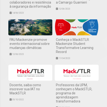
colaboradores e resistência
a Camargo Guarnieri
à segurança da informação
12/06/2023
14/06/2023
FAU Mackenzie promove
Conheça o MackSTLR:
evento internacional sobre
Mackenzie Student
mudanças climáticas
Transformative Learning
Record
12/06/2023
11/04/2023
Docente, saiba como
Professores da UPM,
inscrever sua IAT no
conheçam o MackSTLR,
MackSTLR
programa de
aprendizagem
05/10/2022
transformadora