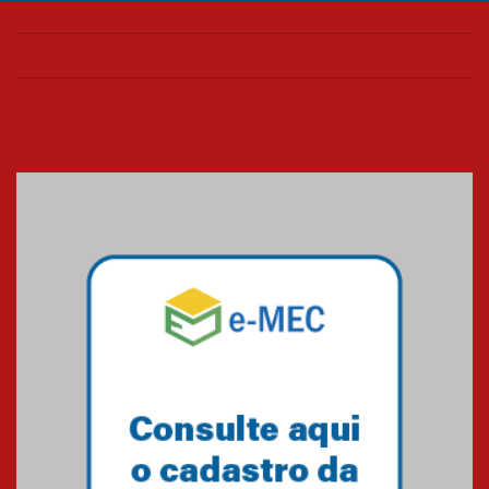
Universidade Mackenzie
realizará nova edição da Feira
EducationUSA
05.08.2026
Seminário discute desafios
das novas tecnologias em
sistemas solares residenciais
04.08.2026
Mackenzie recepciona os
calouros do segundo semestre
de 2026
04.08.2026
Como o Colégio Mackenzie
Brasília prepara seus