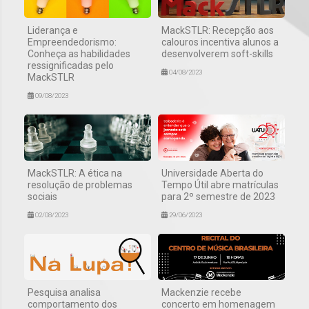
Liderança e
MackSTLR: Recepção aos
Empreendedorismo:
calouros incentiva alunos a
Conheça as habilidades
desenvolverem soft-skills
ressignificadas pelo
04/08/2023
MackSTLR
09/08/2023
MackSTLR: A ética na
Universidade Aberta do
resolução de problemas
Tempo Útil abre matrículas
sociais
para 2º semestre de 2023
02/08/2023
29/06/2023
Pesquisa analisa
Mackenzie recebe
comportamento dos
concerto em homenagem