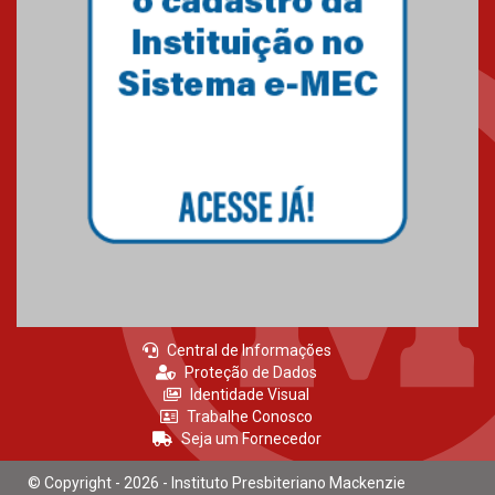
Como os pais podem investir
na educação dos filhos além da
escola
04.08.2026
XIII Fórum de Aprendizagem
Transformadora reúne
docentes para debater
inovação e desafios da
educação superior
04.08.2026
Central de Informações
Proteção de Dados
Identidade Visual
Trabalhe Conosco
Seja um Fornecedor
© Copyright - 2026 - Instituto Presbiteriano Mackenzie