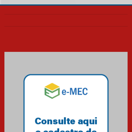
05.08.2026
Seminário discute desafios
das novas tecnologias em
sistemas solares residenciais
04.08.2026
Mackenzie recepciona os
calouros do segundo semestre
de 2026
04.08.2026
Como o Colégio Mackenzie
Brasília prepara seus
estudantes para o PAS antes
mesmo do Ensino Médio
04.08.2026