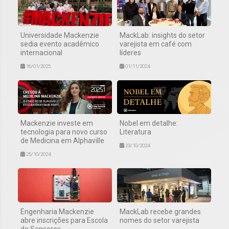
Universidade Mackenzie
MackLab: insights do setor
sedia evento acadêmico
varejista em café com
internacional
líderes
16/01/2025
01/11/2024
Mackenzie investe em
Nobel em detalhe:
tecnologia para novo curso
Literatura
de Medicina em Alphaville
23/10/2024
25/10/2024
Engenharia Mackenzie
MackLab recebe grandes
abre inscrições para Escola
nomes do setor varejista