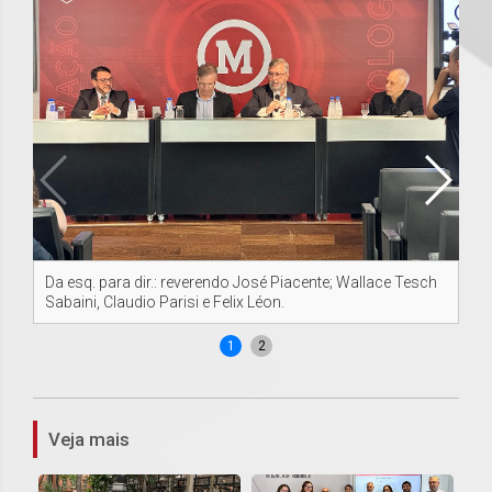
Da esq. para dir.: reverendo José Piacente; Wallace Tesch
Pr
Sabaini, Claudio Parisi e Felix Léon.
an
1
2
Veja mais