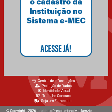
Como os pais podem investir
na educação dos filhos além da
escola
04.08.2026
XIII Fórum de Aprendizagem
Transformadora reúne
docentes para debater
inovação e desafios da
educação superior
04.08.2026
Central de Informações
Proteção de Dados
Identidade Visual
Trabalhe Conosco
Seja um Fornecedor
© Copyright - 2026 - Instituto Presbiteriano Mackenzie