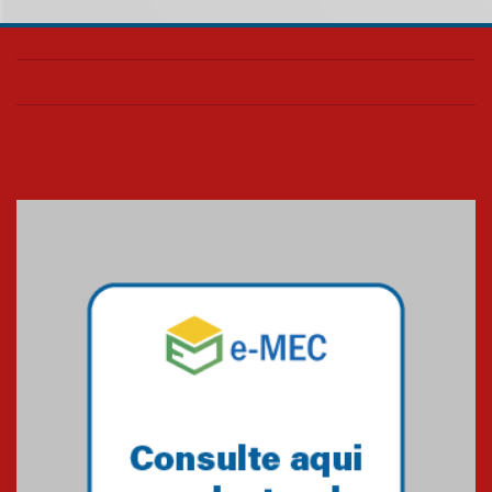
05.08.2026
Seminário discute desafios
das novas tecnologias em
sistemas solares residenciais
04.08.2026
Mackenzie recepciona os
calouros do segundo semestre
de 2026
04.08.2026
Como o Colégio Mackenzie
Brasília prepara seus
estudantes para o PAS antes
mesmo do Ensino Médio
04.08.2026