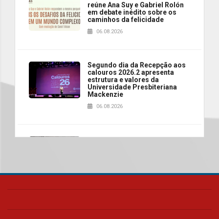
reúne Ana Suy e Gabriel Rolón
em debate inédito sobre os
caminhos da felicidade
06.08.2026
Segundo dia da Recepção aos
calouros 2026.2 apresenta
estrutura e valores da
Universidade Presbiteriana
Mackenzie
06.08.2026
Nova apresentação do Centro
de Música Brasileira
homenageia artista brasileira
05.08.2026
Universidade Mackenzie
realizará nova edição da Feira
EducationUSA