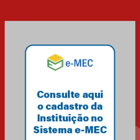
05.08.2026
Seminário discute desafios
das novas tecnologias em
sistemas solares residenciais
04.08.2026
Mackenzie recepciona os
calouros do segundo semestre
de 2026
04.08.2026
Como o Colégio Mackenzie
Brasília prepara seus
estudantes para o PAS antes
mesmo do Ensino Médio
04.08.2026