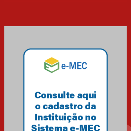
das novas tecnologias em
sistemas solares residenciais
04.08.2026
Mackenzie recepciona os
calouros do segundo semestre
de 2026
04.08.2026
Como o Colégio Mackenzie
Brasília prepara seus
estudantes para o PAS antes
mesmo do Ensino Médio
04.08.2026
Como os pais podem investir
na educação dos filhos além da
escola
04.08.2026