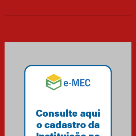
Universidade Mackenzie
realizará nova edição da Feira
EducationUSA
05.08.2026
Seminário discute desafios
das novas tecnologias em
sistemas solares residenciais
04.08.2026
Mackenzie recepciona os
calouros do segundo semestre
de 2026
04.08.2026
Como o Colégio Mackenzie
Brasília prepara seus
estudantes para o PAS antes