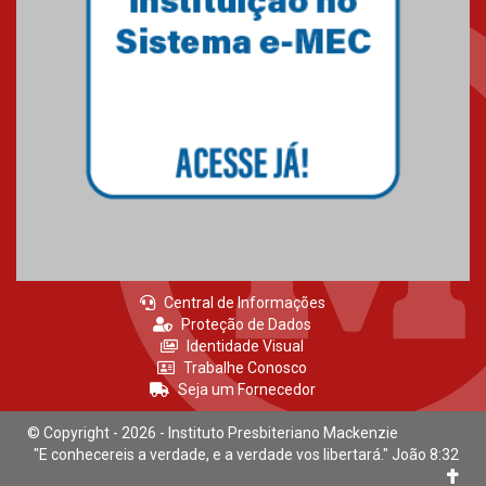
mesmo do Ensino Médio
04.08.2026
Como os pais podem investir
na educação dos filhos além da
escola
04.08.2026
Central de Informações
Proteção de Dados
Identidade Visual
Trabalhe Conosco
Seja um Fornecedor
© Copyright - 2026 - Instituto Presbiteriano Mackenzie
"E conhecereis a verdade, e a verdade vos libertará." João 8:32