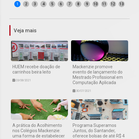
1
2
3
4
5
6
7
8
9
10
11
12
13
Veja mais
HUEM recebe doação de
Mackenzie promove
carrinhos beira leito
evento de lançamento do
Mestrado Profissional em
03/08/2021
Computação Aplicada
30/07/2021
A prática do Acolhimento
Programa Superamos
nos Colégios Mackenzie:
Juntos, do Santander,
uma forma de estabelecer
oferece bolsas de até R$ 4