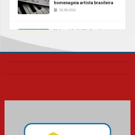
homenageia artista brasileira
05.08.2026
Universidade Mackenzie
realizará nova edição da Feira
EducationUSA
05.08.2026
Seminário discute desafios
das novas tecnologias em
sistemas solares residenciais
04.08.2026
Mackenzie recepciona os
calouros do segundo semestre
de 2026
04.08.2026