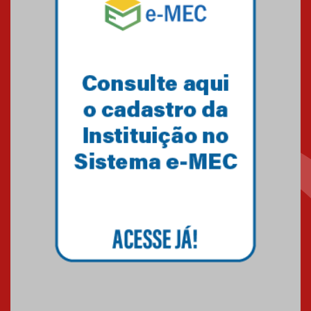
Como o Colégio Mackenzie
Brasília prepara seus
estudantes para o PAS antes
mesmo do Ensino Médio
04.08.2026
Como os pais podem investir
na educação dos filhos além da
escola
04.08.2026
XIII Fórum de Aprendizagem
Transformadora reúne
docentes para debater
inovação e desafios da
educação superior
04.08.2026