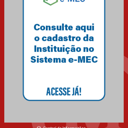
Mackenzie recepciona os
calouros do segundo semestre
de 2026
04.08.2026
Como o Colégio Mackenzie
Brasília prepara seus
estudantes para o PAS antes
mesmo do Ensino Médio
04.08.2026
Como os pais podem investir
na educação dos filhos além da
escola
04.08.2026