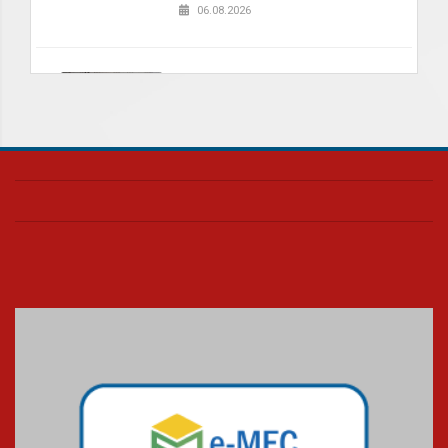
06.08.2026
Nova apresentação do Centro
de Música Brasileira
homenageia artista brasileira
05.08.2026
Universidade Mackenzie
realizará nova edição da Feira
EducationUSA
05.08.2026
Seminário discute desafios
das novas tecnologias em
sistemas solares residenciais
04.08.2026