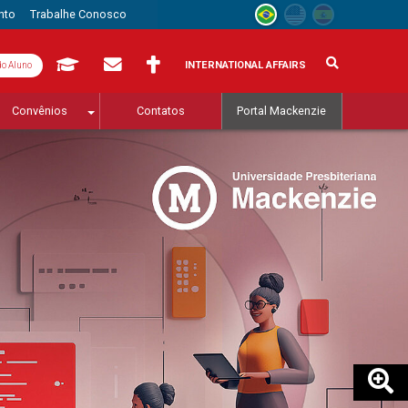
nto
Trabalhe Conosco
INTERNATIONAL AFFAIRS
do Aluno
Convênios
Contatos
Portal Mackenzie