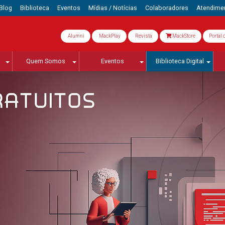
Blog
Biblioteca
Eventos
Mídias / Notícias
Colaboradores
Atendime
Alumni
MackPlay
Revista
MackStore
Portal 
Quem Somos
Eventos
Biblioteca Digital