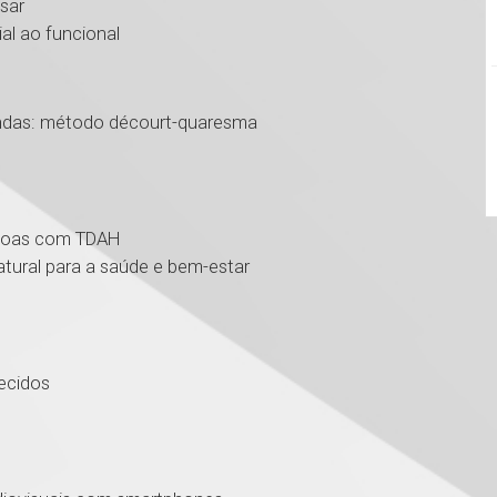
sar
l ao funcional
das: método décourt-quaresma
ssoas com TDAH
ural para a saúde e bem-estar
ecidos