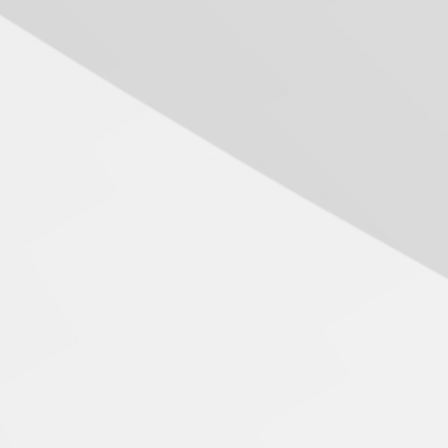
Seminário discute desafios
das novas tecnologias em
sistemas solares
residenciais
04.08.2026
Mackenzie recepciona os
calouros do segundo
semestre de 2026
04.08.2026
Como o Colégio Mackenzie
Brasília prepara seus
estudantes para o PAS antes
mesmo do Ensino Médio
04.08.2026