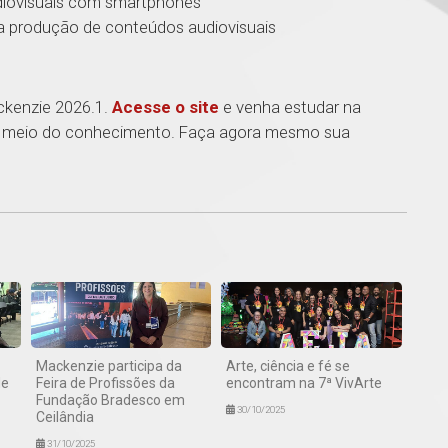
ovisuais com smartphones
 produção de conteúdos audiovisuais
ackenzie 2026.1.
Acesse o site
e venha estudar na
por meio do conhecimento. Faça agora mesmo sua
1
Mackenzie participa da
Arte, ciência e fé se
de
Feira de Profissões da
encontram na 7ª VivArte
Fundação Bradesco em
30/10/2025
Ceilândia
31/10/2025