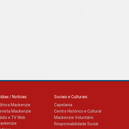
Como os pais podem investir
na educação dos filhos além
da escola
04.08.2026
ídias / Notícias:
Sociais e Culturais:
ditora Mackenzie
Capelania
evista Mackenzie
Centro Histórico e Cultural
ádio e TV Web
Mackenzie Voluntário
ackenzie
Responsabilidade Social