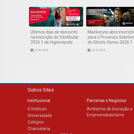
Últimos dias de desconto
Mackenzie abre inscriçõ
na inscrição do Vestibular
para o Processo Seletiv
2026.1 de Higienópolis
do Stricto Sensu 2026.1
22/10/2025
10/10/2025
Outros Sites
Institucional
Parcerias e Negócios:
O Instituto
Ambiente de Inovação e
Empreendedorismo
Universidade
Colégios
Chancelaria