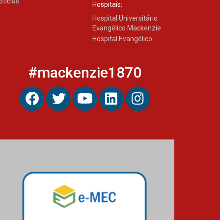
otícias
Hospitais:
Hospital Universitário
Evangélico Mackenzie
Hospital Evangélico
#mackenzie1870