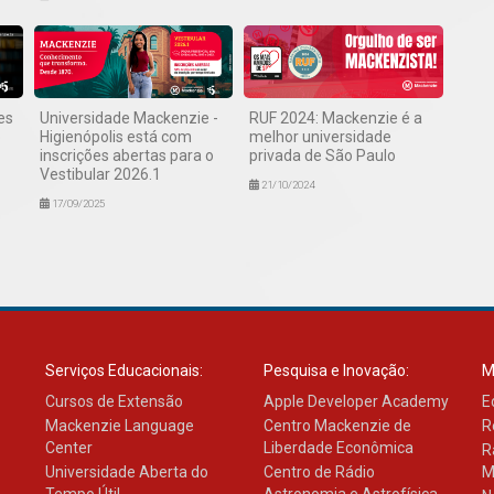
es
Universidade Mackenzie -
RUF 2024: Mackenzie é a
o
Higienópolis está com
melhor universidade
inscrições abertas para o
privada de São Paulo
Vestibular 2026.1
21/10/2024
17/09/2025
Serviços Educacionais:
Pesquisa e Inovação:
M
Cursos de Extensão
Apple Developer Academy
E
Mackenzie Language
Centro Mackenzie de
R
Center
Liberdade Econômica
R
Universidade Aberta do
Centro de Rádio
M
Tempo Útil
Astronomia e Astrofísica