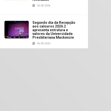
06.08.2026
Segundo dia da Recepção
aos calouros 2026.2
apresenta estrutura e
valores da Universidade
Presbiteriana Mackenzie
06.08.2026
Nova apresentação do
Centro de Música Brasileira
homenageia artista
brasileira
05.08.2026
Universidade Mackenzie
realizará nova edição da
Feira EducationUSA
05.08.2026