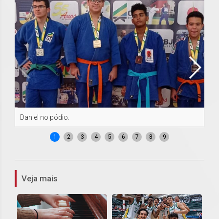
Daniel no pódio.
Él
1
2
3
4
5
6
7
8
9
Veja mais