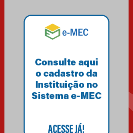
das novas tecnologias em
sistemas solares residenciais
04.08.2026
Mackenzie recepciona os
calouros do segundo semestre
de 2026
04.08.2026
Como o Colégio Mackenzie
Brasília prepara seus
estudantes para o PAS antes
mesmo do Ensino Médio
04.08.2026
Como os pais podem investir
na educação dos filhos além da
escola
04.08.2026