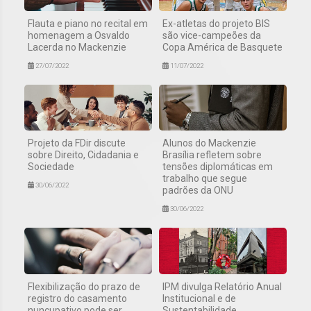
Flauta e piano no recital em
Ex-atletas do projeto BIS
homenagem a Osvaldo
são vice-campeões da
Lacerda no Mackenzie
Copa América de Basquete
27/07/2022
11/07/2022
Projeto da FDir discute
Alunos do Mackenzie
sobre Direito, Cidadania e
Brasília refletem sobre
Sociedade
tensões diplomáticas em
trabalho que segue
30/06/2022
padrões da ONU
30/06/2022
Flexibilização do prazo de
IPM divulga Relatório Anual
registro do casamento
Institucional e de
nuncupativo pode ser
Sustentabilidade