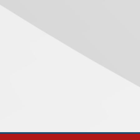
Mackenzie recepciona os
calouros do segundo
semestre de 2026
04.08.2026
Como o Colégio Mackenzie
Brasília prepara seus
estudantes para o PAS antes
mesmo do Ensino Médio
04.08.2026
Como os pais podem investir
na educação dos filhos além
da escola
04.08.2026
XIII Fórum de Aprendizagem