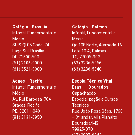
Colégio - Brasília
Colégio - Palmas
Infantil, Fundamental e
Infantil, Fundamental e
Médio
Médio
SHIS Ql 05 Chác. 74
Qd.108 Norte, Alameda 16
Lago Sul, Brasília
Lote 10 A, Palmas
DF
,
71600-500
TO
,
77006-902
(61) 2106-9000
(63) 3236-5366
(61) 3521-9000
(63) 3236-5340
Agnes – Recife
Escola Técnica Vital
Infantil, Fundamental e
Brasil – Dourados
Médio
Capacitação,
Av. Rui Barbosa, 704
Especialização e Cursos
Graças, Recife
Técnicos
PE
,
52011-040
Rua João Rosa Góes, 1760
(81) 3131-6950
– 3º andar, Vila Planalto
Dourados
/
MS
79825-070