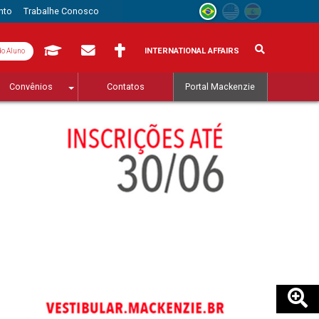
nto
Trabalhe Conosco
INTERNATIONAL AFFAIRS
do Aluno
Convênios
Contatos
Portal Mackenzie