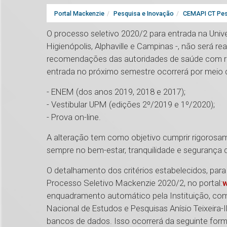
Portal Mackenzie
Pesquisa e Inovação
CEMAPI CT Pes
O processo seletivo 2020/2 para entrada na Uni
Higienópolis, Alphaville e Campinas -, não será re
recomendações das autoridades de saúde com rel
entrada no próximo semestre ocorrerá por meio d
- ENEM (dos anos 2019, 2018 e 2017);
- Vestibular UPM (edições 2º/2019 e 1º/2020);
- Prova on-line.
A alteração tem como objetivo cumprir rigorosa
sempre no bem-estar, tranquilidade e segurança
O detalhamento dos critérios estabelecidos, para
Processo Seletivo Mackenzie 2020/2, no portal:
enquadramento automático pela Instituição, com
Nacional de Estudos e Pesquisas Anísio Teixeira
bancos de dados. Isso ocorrerá da seguinte for