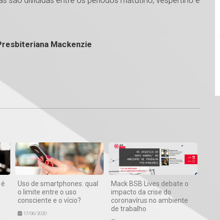
 são divididas entre os períodos matutino, vespertino e
 Presbiteriana Mackenzie
1
 é
Uso de smartphones: qual
Mack BSB Lives debate o
o limite entre o uso
impacto da crise do
consciente e o vício?
coronavírus no ambiente
de trabalho
17/06/2020