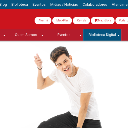
Blog
Biblioteca
Eventos
Mídias / Notícias
Colaboradores
Atendime
Alumni
MackPlay
Revista
MackStore
Portal 
Quem Somos
Eventos
Biblioteca Digital