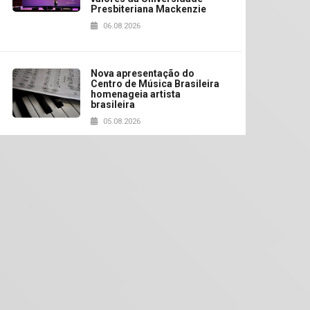
Presbiteriana Mackenzie
06.08.2026
Nova apresentação do
Centro de Música Brasileira
homenageia artista
brasileira
05.08.2026
Universidade Mackenzie
realizará nova edição da
Feira EducationUSA
05.08.2026
Seminário discute desafios
das novas tecnologias em
sistemas solares
residenciais
04.08.2026