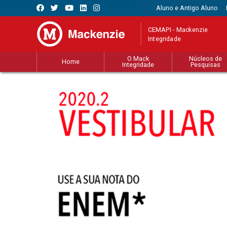
Aluno e Antigo Aluno
CEMAPI - Mackenzie
Integridade
O Mack
Núcleos de
Home
Integridade
Pesquisas