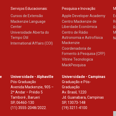
Serviços Educacionais:
Pesquisa e Inovação:
M
Cursos de Extensão
Apple Developer Academy
E
Mackenzie Language
Centro Mackenzie de
R
Center
Liberdade Econômica
R
Universidade Aberta do
Centro de Rádio
M
Tempo Útil
Astronomia e Astrofísica
N
Mackenzie
International Affairs (COI)
Coordenadoria de
Fomento à Pesquisa (CFP)
Vitrine Tecnologica
MackPesquisa
le
Universidade - Alphaville
Universidade - Campinas
Pós-Graduação
Graduação e Pós-
Avenida Mackenzie, 905 –
Graduação
2º Andar – Prédio 5
Av. Brasil, 1220
Tamboré , Barueri
Jd. Guanabara, Campinas
SP
,
06460-130
SP
,
13073-148
(11) 3555-2048/2022.
(19) 3211-4100