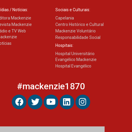
Transformadora reúne
docentes para debater
ídias / Notícias:
Sociais e Culturais:
inovação e desafios da
educação superior
ditora Mackenzie
Capelania
04.08.2026
evista Mackenzie
Centro Histórico e Cultural
ádio e TV Web
Mackenzie Voluntário
ackenzie
Responsabilidade Social
otícias
Hospitais:
Hospital Universitário
Evangélico Mackenzie
Hospital Evangélico
#mackenzie1870