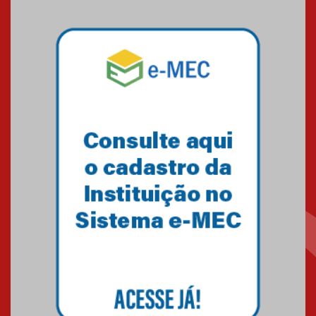
sistemas solares residenciais
04.08.2026
Mackenzie recepciona os
calouros do segundo semestre
de 2026
04.08.2026
Como o Colégio Mackenzie
Brasília prepara seus
estudantes para o PAS antes
mesmo do Ensino Médio
04.08.2026
Como os pais podem investir
na educação dos filhos além da
escola
04.08.2026