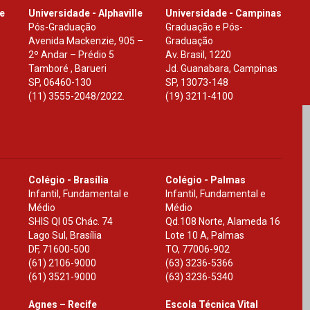
le
Universidade - Alphaville
Universidade - Campinas
Pós-Graduação
Graduação e Pós-
Avenida Mackenzie, 905 –
Graduação
2º Andar – Prédio 5
Av. Brasil, 1220
Tamboré , Barueri
Jd. Guanabara, Campinas
SP
,
06460-130
SP
,
13073-148
(11) 3555-2048/2022.
(19) 3211-4100
Colégio - Brasília
Colégio - Palmas
Infantil, Fundamental e
Infantil, Fundamental e
Médio
Médio
SHIS Ql 05 Chác. 74
Qd.108 Norte, Alameda 16
Lago Sul, Brasília
Lote 10 A, Palmas
DF
,
71600-500
TO
,
77006-902
(61) 2106-9000
(63) 3236-5366
(61) 3521-9000
(63) 3236-5340
Agnes – Recife
Escola Técnica Vital