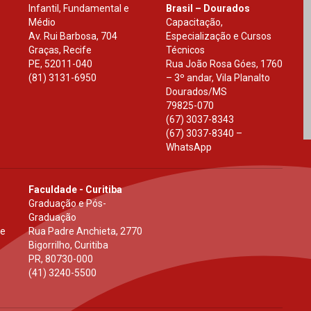
Infantil, Fundamental e
Brasil – Dourados
Médio
Capacitação,
Av. Rui Barbosa, 704
Especialização e Cursos
Graças, Recife
Técnicos
PE
,
52011-040
Rua João Rosa Góes, 1760
(81) 3131-6950
– 3º andar, Vila Planalto
Dourados
/
MS
79825-070
(67) 3037-8343
(67) 3037-8340 –
WhatsApp
Faculdade - Curitiba
Graduação e Pós-
Graduação
 e
Rua Padre Anchieta, 2770
Bigorrilho, Curitiba
PR
,
80730-000
(41) 3240-5500