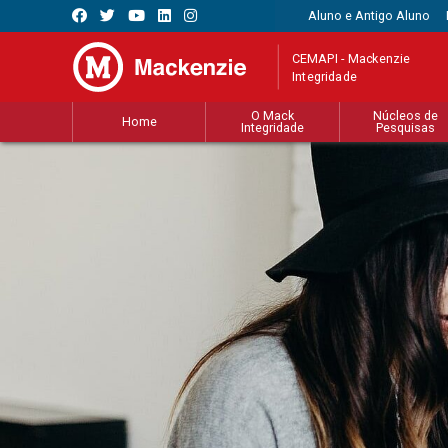
Aluno e Antigo Aluno
CEMAPI - Mackenzie
Integridade
O Mack
Núcleos de
Home
Integridade
Pesquisas