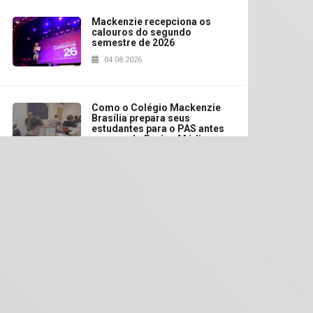
Mackenzie recepciona os
calouros do segundo
semestre de 2026
04.08.2026
Como o Colégio Mackenzie
Brasília prepara seus
estudantes para o PAS antes
mesmo do Ensino Médio
04.08.2026
Como os pais podem investir
na educação dos filhos além
da escola
04.08.2026
XIII Fórum de Aprendizagem
Transformadora reúne
docentes para debater