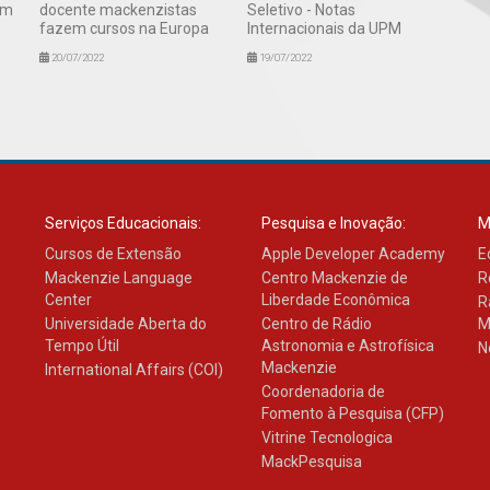
em
docente mackenzistas
Seletivo - Notas
fazem cursos na Europa
Internacionais da UPM
20/07/2022
19/07/2022
Serviços Educacionais:
Pesquisa e Inovação:
M
Cursos de Extensão
Apple Developer Academy
E
Mackenzie Language
Centro Mackenzie de
R
Center
Liberdade Econômica
R
Universidade Aberta do
Centro de Rádio
M
Tempo Útil
Astronomia e Astrofísica
N
Mackenzie
International Affairs (COI)
Coordenadoria de
Fomento à Pesquisa (CFP)
Vitrine Tecnologica
MackPesquisa