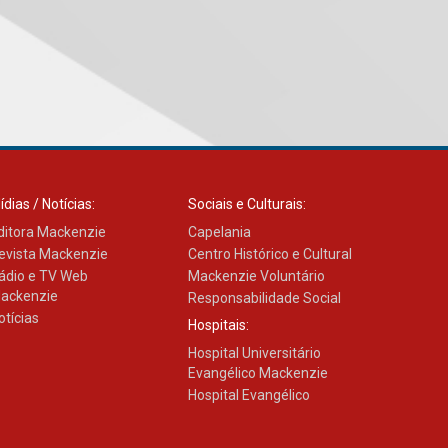
inovação e desafios da
educação superior
04.08.2026
Professora do Mackenzie é
finalista do Prêmio Jabuti
com obra sobre ética e
arquitetura contemporânea
04.08.2026
ídias / Notícias:
Sociais e Culturais:
ditora Mackenzie
Capelania
evista Mackenzie
Centro Histórico e Cultural
Semana Internacional
Mackenzie promove
ádio e TV Web
Mackenzie Voluntário
parcerias internacionais
ackenzie
Responsabilidade Social
03.08.2026
otícias
Hospitais:
Hospital Universitário
Evangélico Mackenzie
Oncologista do HUEM
Hospital Evangélico
ressalta importância da
prevenção e diagnóstico
precoce do câncer de
pulmão