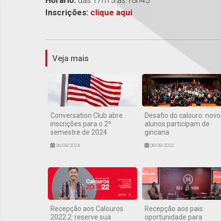
Horário:
das 17h15 às 18h45
Inscrições:
clique aqui
Veja mais
Conversation Club abre
Desafio do calouro: novo
inscrições para o 2º
alunos participam de
semestre de 2024
gincana
06/08/2024
08/08/2022
Recepção aos Calouros
Recepção aos pais:
2022.2: reserve sua
oportunidade para