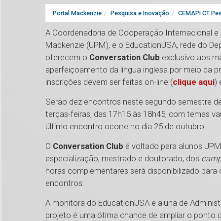
Portal Mackenzie
Pesquisa e Inovação
CEMAPI CT Pes
A Coordenadoria de Cooperação Internacional e In
Mackenzie (UPM), e o EducationUSA, rede do De
oferecem o
Conversation Club
exclusivo aos ma
aperfeiçoamento da língua inglesa por meio da pr
inscrições devem ser feitas on-line (
clique aqui
)
Serão dez encontros neste segundo semestre de
terças-feiras, das 17h15 às 18h45, com temas va
último encontro ocorre no dia 25 de outubro.
O
Conversation Club
é voltado para alunos UPM
especialização; mestrado e doutorado, dos
camp
horas complementares será disponibilizado para
encontros.
A monitora do EducationUSA e aluna de Administ
projeto é uma ótima chance de ampliar o ponto 