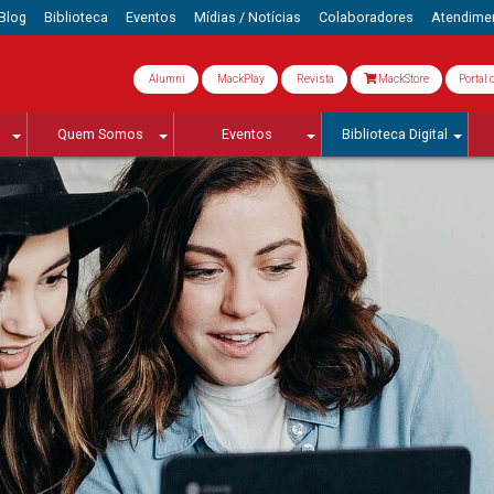
Blog
Biblioteca
Eventos
Mídias / Notícias
Colaboradores
Atendime
Alumni
MackPlay
Revista
MackStore
Portal 
Quem Somos
Eventos
Biblioteca Digital