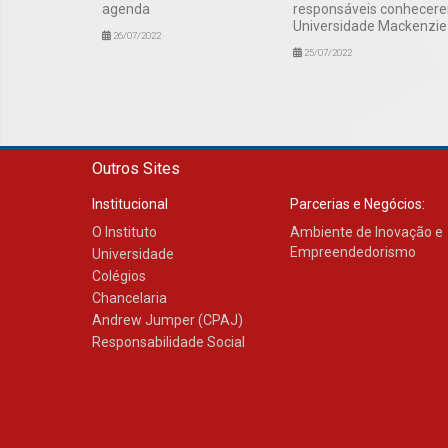
agenda
responsáveis conhecer
Universidade Mackenzie
26/07/2022
25/07/2022
Outros Sites
Institucional
Parcerias e Negócios:
O Instituto
Ambiente de Inovação e
Empreendedorismo
Universidade
Colégios
Chancelaria
Andrew Jumper (CPAJ)
Responsabilidade Social