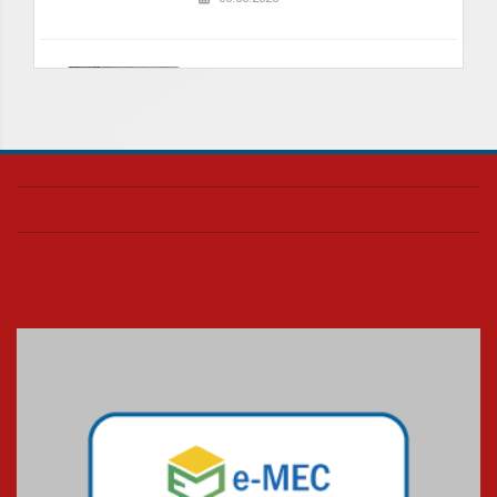
Nova apresentação do Centro
de Música Brasileira
homenageia artista brasileira
05.08.2026
Universidade Mackenzie
realizará nova edição da Feira
EducationUSA
05.08.2026
Seminário discute desafios
das novas tecnologias em
sistemas solares residenciais
04.08.2026
Mackenzie recepciona os