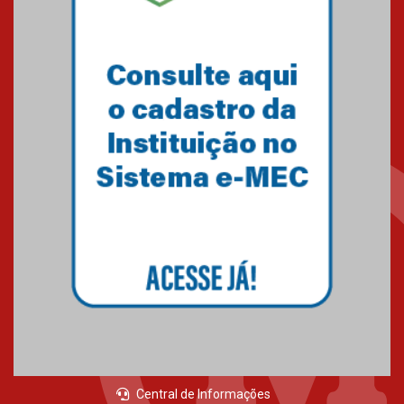
calouros do segundo semestre
de 2026
04.08.2026
Como o Colégio Mackenzie
Brasília prepara seus
estudantes para o PAS antes
mesmo do Ensino Médio
04.08.2026
Como os pais podem investir
na educação dos filhos além da
escola
04.08.2026
Central de Informações