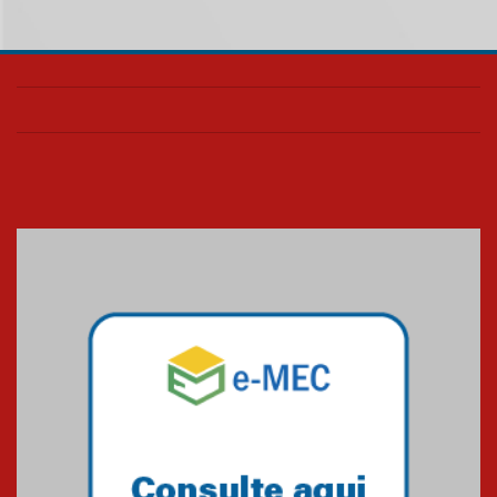
homenageia artista brasileira
05.08.2026
Universidade Mackenzie
realizará nova edição da Feira
EducationUSA
05.08.2026
Seminário discute desafios
das novas tecnologias em
sistemas solares residenciais
04.08.2026
Mackenzie recepciona os
calouros do segundo semestre
de 2026
04.08.2026