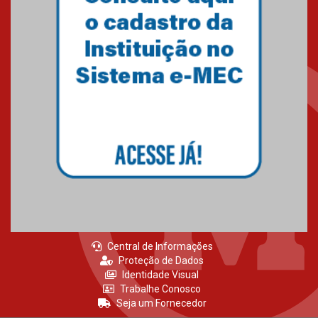
Como o Colégio Mackenzie
Brasília prepara seus
estudantes para o PAS antes
mesmo do Ensino Médio
04.08.2026
Como os pais podem investir
na educação dos filhos além da
escola
04.08.2026
Central de Informações
Proteção de Dados
Identidade Visual
Trabalhe Conosco
Seja um Fornecedor