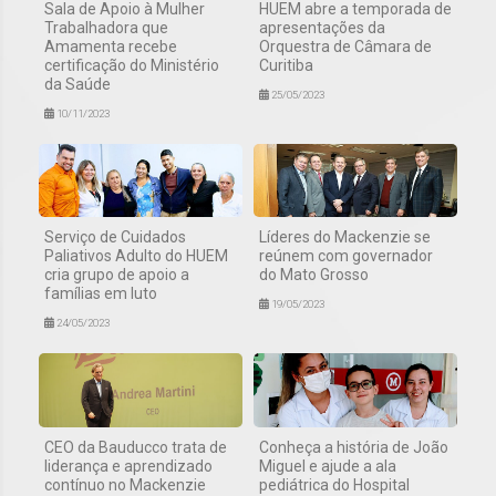
Sala de Apoio à Mulher
HUEM abre a temporada de
Trabalhadora que
apresentações da
Amamenta recebe
Orquestra de Câmara de
certificação do Ministério
Curitiba
da Saúde
25/05/2023
10/11/2023
Serviço de Cuidados
Líderes do Mackenzie se
Paliativos Adulto do HUEM
reúnem com governador
cria grupo de apoio a
do Mato Grosso
famílias em luto
19/05/2023
24/05/2023
CEO da Bauducco trata de
Conheça a história de João
liderança e aprendizado
Miguel e ajude a ala
contínuo no Mackenzie
pediátrica do Hospital