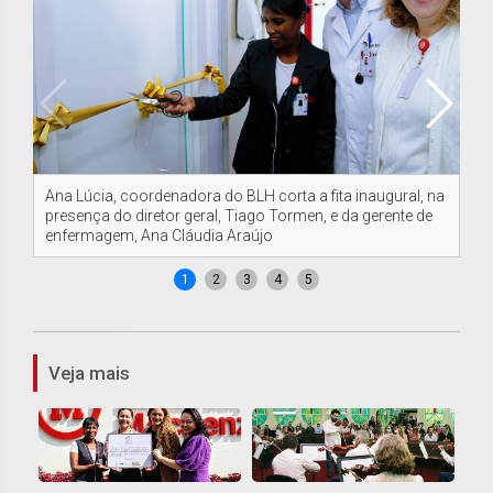
Ana Lúcia, coordenadora do BLH corta a fita inaugural, na
Da 
presença do diretor geral, Tiago Tormen, e da gerente de
Cl
enfermagem, Ana Cláudia Araújo
1
2
3
4
5
Veja mais