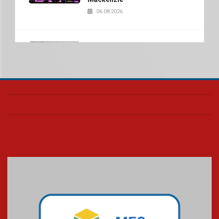
06.08.2026
Nova apresentação do Centro
de Música Brasileira
homenageia artista brasileira
05.08.2026
Universidade Mackenzie
realizará nova edição da Feira
EducationUSA
05.08.2026
Seminário discute desafios
das novas tecnologias em
sistemas solares residenciais
04.08.2026