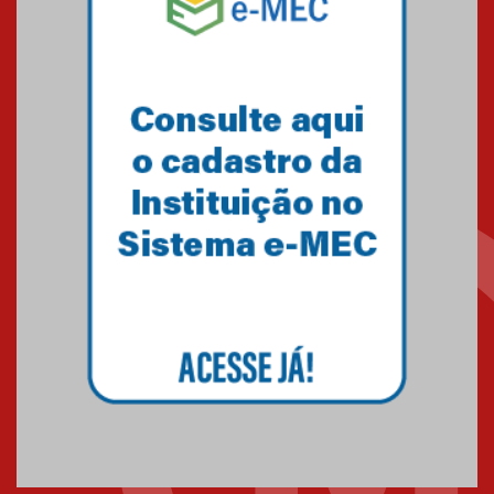
Mackenzie recepciona os
calouros do segundo semestre
de 2026
04.08.2026
Como o Colégio Mackenzie
Brasília prepara seus
estudantes para o PAS antes
mesmo do Ensino Médio
04.08.2026
Como os pais podem investir
na educação dos filhos além da
escola
04.08.2026