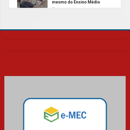
mesmo do Ensino Médio
04.08.2026
Como os pais podem investir
na educação dos filhos além da
escola
04.08.2026
XIII Fórum de Aprendizagem
Transformadora reúne
docentes para debater
inovação e desafios da
educação superior
04.08.2026
Professora do Mackenzie é
finalista do Prêmio Jabuti com
obra sobre ética e arquitetura
contemporânea
04.08.2026