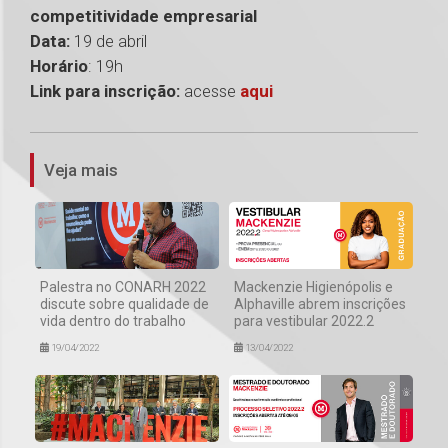
competitividade empresarial
Data:
19 de abril
Horário
: 19h
Link para inscrição:
acesse
aqui
1
Veja mais
Palestra no CONARH 2022
Mackenzie Higienópolis e
discute sobre qualidade de
Alphaville abrem inscrições
vida dentro do trabalho
para vestibular 2022.2
19/04/2022
13/04/2022