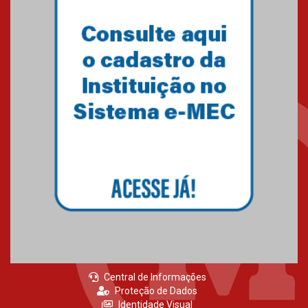
Semana Internacional
Mackenzie promove parcerias
internacionais
03.08.2026
Oncologista do HUEM ressalta
importância da prevenção e
diagnóstico precoce do câncer
de pulmão
03.08.2026
Central de Informações
Proteção de Dados
Identidade Visual