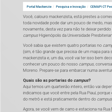
Portal Mackenzie
Pesquisa e Inovação
CEMAPI CT Pes
Você, calouro mackenzista, está prestes a começ
toda novidade pode dar um pouco de medo, mas p
novamente, desta vez para não te deixar perdido
campus
Higienópolis da Universidade Presbiteri
Você sabia que existem quatro portarias no
cam
(sim, é tão grande que precisa de um mapa para se
mackenzista e, um dia, você vai ter isso bem dec
conhecer um pouco do nosso
campus
, convers
Moreno. Prepare-se para embarcar numa aventura
Quais são as portarias do
campus
?
Aqui temos um quarteirão inteiro, então vai depe
indicamos que você entre pela Rua Piauí, porque 
do metrô e está praticamente dentro do
campus
Agora, se você vem de carro e estaciona na Rua 