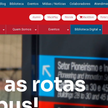
Blog
Biblioteca
Eventos
Mídias / Notícias
Colaboradores
Atendime
Alumni
MackPlay
Revista
MackStore
Portal 
Quem Somos
Eventos
Biblioteca Digital