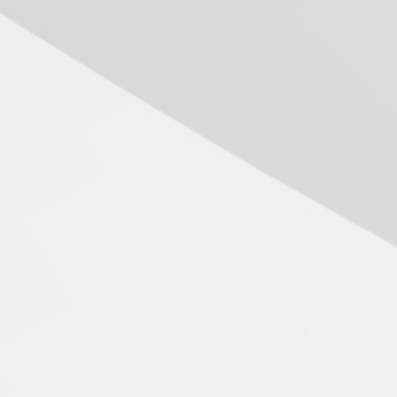
Mackenzie recepciona os
calouros do segundo
semestre de 2026
04.08.2026
Como o Colégio Mackenzie
Brasília prepara seus
estudantes para o PAS antes
mesmo do Ensino Médio
04.08.2026
Como os pais podem investir
na educação dos filhos além
da escola
04.08.2026
XIII Fórum de Aprendizagem