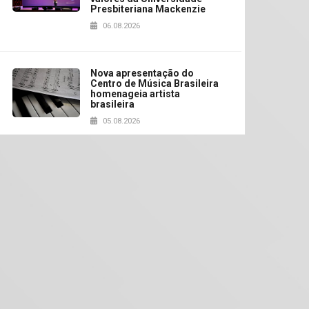
Presbiteriana Mackenzie
06.08.2026
Nova apresentação do
Centro de Música Brasileira
homenageia artista
brasileira
05.08.2026
Universidade Mackenzie
realizará nova edição da
Feira EducationUSA
05.08.2026
Seminário discute desafios
das novas tecnologias em
sistemas solares
residenciais
04.08.2026