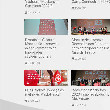
Vestibular Mackenzie
Camp Connection 2023.
Campinas 2024.2
16/08/2023
05/04/2024
Desafio do Calouro:
Mackenzie promove
Mackenzie promove o
Recepção aos Calouros
desenvolvimento de
com participação da Cia
habilidades
Nissi de Teatro
socioemocionais
02/08/2023
03/08/2023
Fala Calouro: Conheça os
Boas-vindas: calouros
melhores Mack-Hacks!
2023.1 são recebidos no
Mackenzie
01/08/2023
03/02/2023