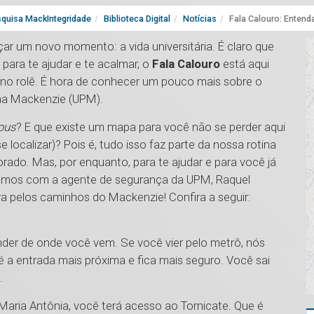
quisa MackIntegridade
Biblioteca Digital
Notícias
Fala Calouro: Entend
ar um novo momento: a vida universitária. É claro que
ara te ajudar e te acalmar, o
Fala Calouro
está aqui
 no rolê. É hora de conhecer um pouco mais sobre o
ana Mackenzie (UPM).
pus
? E que existe um mapa para você não se perder aqui
 localizar)? Pois é, tudo isso faz parte da nossa rotina
orado. Mas, por enquanto, para te ajudar e para você já
amos com a agente de segurança da UPM, Raquel
 pelos caminhos do Mackenzie! Confira a seguir:
nder de onde você vem. Se você vier pelo metrô, nós
é a entrada mais próxima e fica mais seguro. Você sai
.
Maria Antônia, você terá acesso ao Tornicate. Que é