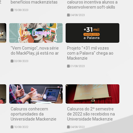
2
benefícios mackenzistas
calouros incentiva alunos a
desenvolverem soft-skills
15/08/2023
04/08/2023
"Vem Comigo", nova série
Projeto "+31 mil vozes
do MackPlay, já está no ar
com a Palavra" chega ao
Mackenzie
02/08/2023
01/08/2023
Calouros conhecem
Calouros do 2º semestre
oportunidades da
de 2022 são recebidos na
Universidade Mackenzie
Universidade Mackenzie
10/08/2022
04/08/2022