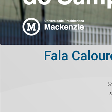
Fala Calou
Um
3