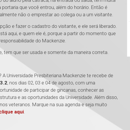
o do aluno pela catraca, na entrada ou saída, tem muita
a portaria que você entrou, além do horário. Então é
ipalmente não o emprestar ao colega ou a um visitante.
ção e fazer o cadastro do visitante, e ele será liberado.
stá aqui, e quem ele é, porque a partir do momento que
 responsabilidade do Mackenzie.
e, tem que ser usada e somente da maneira correta.
? A Universidade Presbiteriana Mackenzie te recebe de
3.2
, nos dias 02, 03 e 04 de agosto, com uma
ortunidade de participar de gincanas, conhecer as
trutura e as oportunidades da Universidade. Além disso,
nos veteranos. Marque na sua agenda e seja muito
clique aqui
.