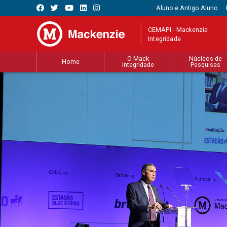
Aluno e Antigo Aluno
CEMAPI - Mackenzie
Integridade
O Mack
Núcleos de
Home
Integridade
Pesquisas