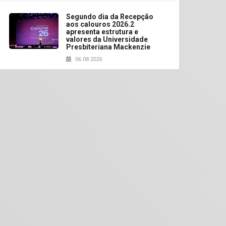
Segundo dia da Recepção
aos calouros 2026.2
apresenta estrutura e
valores da Universidade
Presbiteriana Mackenzie
06.08.2026
Nova apresentação do
Centro de Música Brasileira
homenageia artista
brasileira
05.08.2026
Universidade Mackenzie
realizará nova edição da
Feira EducationUSA
05.08.2026
Seminário discute desafios