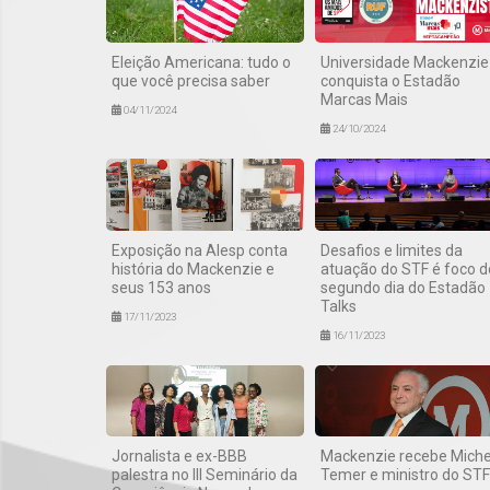
Eleição Americana: tudo o
Universidade Mackenzie
que você precisa saber
conquista o Estadão
Marcas Mais
04/11/2024
24/10/2024
Exposição na Alesp conta
Desafios e limites da
história do Mackenzie e
atuação do STF é foco d
seus 153 anos
segundo dia do Estadão
Talks
17/11/2023
16/11/2023
Jornalista e ex-BBB
Mackenzie recebe Miche
palestra no III Seminário da
Temer e ministro do STF