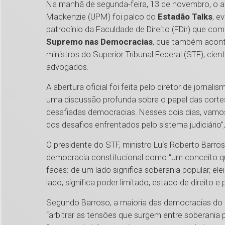
Na manhã de segunda-feira, 13 de novembro, o au
Mackenzie (UPM) foi palco do
Estadão Talks
, e
patrocínio da Faculdade de Direito (FDir) que c
Supremo nas Democracias
, que também acont
ministros do Superior Tribunal Federal (STF), cien
advogados.
A abertura oficial foi feita pelo diretor de jorna
uma discussão profunda sobre o papel das corte
desafiadas democracias. Nesses dois dias, vamo
dos desafios enfrentados pelo sistema judiciário”,
O presidente do STF, ministro Luís Roberto Barroso
democracia constitucional como “um conceito 
faces: de um lado significa soberania popular, ele
lado, significa poder limitado, estado de direito 
Segundo Barroso, a maioria das democracias d
“arbitrar as tensões que surgem entre soberania p