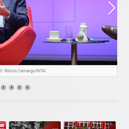
OTO: Wilson Camargo/NTAI
Pale
3
4
5
6