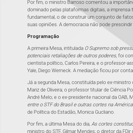
Por fim, o ministro Barroso comentou a importâ
dominado pelas plataformas digitais, a imprensa
fundamental, o de construir um conjunto de fat
suas opiniões. A democracia não pode prescindir 
Programação
A primeira Mesa, intitulada
O Supremo sob pressã
potenciais retaliações de outros poderes
, foi c
cientista político, Carlos Pereira; e o professor-
Yale, Diego Werneck. A mediação ficou por cont
Já a segunda Mesa, constituída pelo ex-ministro 
Mariz de Oliveira; o professor titular de Ciência 
André Melo; e o ex-presidente nacional da OAB, 
entre o STF do Brasil e outras cortes na América
de Política do Estadão, Monica Gucliano.
Por fim, a última Mesa do dia,
As cortes constitu
ministro do STF, Gilmar Mendes; o diretor da FD