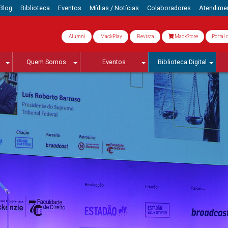
Blog
Biblioteca
Eventos
Mídias / Notícias
Colaboradores
Atendime
Alumni
MackPlay
Revista
MackStore
Portal 
Quem Somos
Eventos
Biblioteca Digital