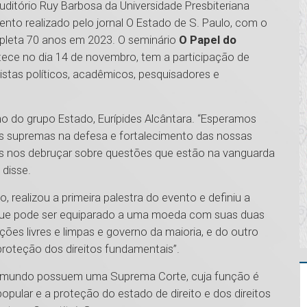
ditório Ruy Barbosa da Universidade Presbiteriana
vento realizado pelo jornal O Estado de S. Paulo, com o
ompleta 70 anos em 2023. O seminário
O Papel do
ece no dia 14 de novembro, tem a participação de
tistas políticos, acadêmicos, pesquisadores e
lismo do grupo Estado, Eurípides Alcântara. “Esperamos
s supremas na defesa e fortalecimento das nossas
s nos debruçar sobre questões que estão na vanguarda
 disse.
, realizou a primeira palestra do evento e definiu a
que pode ser equiparado a uma moeda com suas duas
ições livres e limpas e governo da maioria, e do outro
e proteção dos direitos fundamentais”.
o mundo possuem uma Suprema Corte, cuja função é
opular e a proteção do estado de direito e dos direitos