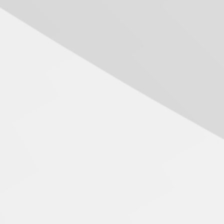
das novas tecnologias em
sistemas solares
residenciais
04.08.2026
Mackenzie recepciona os
calouros do segundo
semestre de 2026
04.08.2026
Como o Colégio Mackenzie
Brasília prepara seus
estudantes para o PAS antes
mesmo do Ensino Médio
04.08.2026
Como os pais podem investir
na educação dos filhos além
da escola