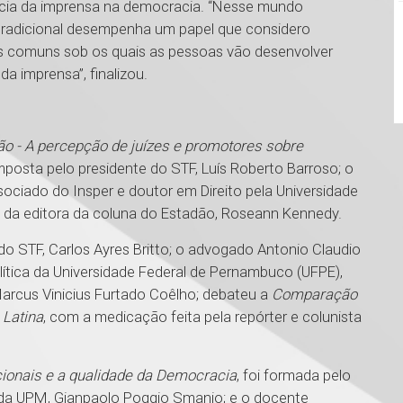
ncia da imprensa na democracia. “Nesse mundo
 tradicional desempenha um papel que considero
os comuns sob os quais as pessoas vão desenvolver
da imprensa”, finalizou.
o - A percepção de juízes e promotores sobre
omposta pelo presidente do STF, Luís Roberto Barroso; o
associado do Insper e doutor em Direito pela Universidade
a da editora da coluna do Estadão, Roseann Kennedy.
do STF, Carlos Ayres Britto; o advogado Antonio Claudio
Política da Universidade Federal de Pernambuco (UFPE),
Marcus Vinicius Furtado Coêlho; debateu a
Comparação
 Latina
, com a medicação feita pela repórter e colunista
cionais e a qualidade da Democracia
, foi formada pelo
ir da UPM, Gianpaolo Poggio Smanio; e o docente