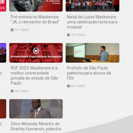
Pré-estreia no Mackenzie:
Natal de Luzes Mackenzie:
“JK, o reinventor do Brasil”
uma celebração histórica e
musical
21/11/2023
17/11/2023
RUF 2023: Mackenzie é a
Prefeito de São Paulo
o
melhor universidade
palestra para alunos da
privada do estado de São
FDir
Paulo
09/11/2023
14/11/2023
l
Silvio Almeida, Ministro de
Direitos Humanos, palestra