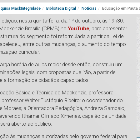
quisa MackIntegridade
Biblioteca Digital
Notícias
Educação em Pauta 
dição, nesta quinta-feira, dia 1º de outubro, às 19h30,
o Mackenzie Brasília (CPMB) no
YouTube
, para apresentar
strutura do segmento foi reformulada a partir da Lei de
stabeleceu, entre outras mudanças, o aumento do tempo
zação curricular.
rga horária de aulas maior desde então, construiu um
nações legais, com propostas que irão, a partir de
o e a formação de cidadãos capacitados.
ucação Básica e Técnica do Mackenzie, professora
a, professor Walter Eustáquio Ribeiro; o coordenador do
de Moraes; a Orientadora Pedagógica, Andreza Sampaio;
O Reverendo Ithamar Clímaco Ximenes, capelão da Unidade
será aberto ao público.
ação às mudanças autorizadas pelo governo federal para