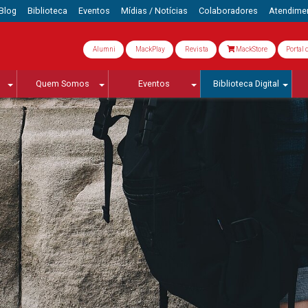
Blog
Biblioteca
Eventos
Mídias / Notícias
Colaboradores
Atendime
Alumni
MackPlay
Revista
MackStore
Portal 
Quem Somos
Eventos
Biblioteca Digital