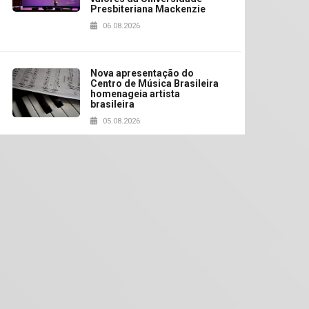
Presbiteriana Mackenzie
06.08.2026
Nova apresentação do
Centro de Música Brasileira
homenageia artista
brasileira
05.08.2026
Universidade Mackenzie
realizará nova edição da
Feira EducationUSA
05.08.2026
Seminário discute desafios
das novas tecnologias em
sistemas solares
residenciais
04.08.2026