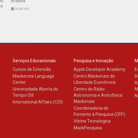
no
Brasília
ra
26/08/2020
Serviços Educacionais:
Pesquisa e Inovação:
M
Cursos de Extensão
Apple Developer Academy
E
Mackenzie Language
Centro Mackenzie de
R
Center
Liberdade Econômica
R
Universidade Aberta do
Centro de Rádio
M
Tempo Útil
Astronomia e Astrofísica
N
Mackenzie
International Affairs (COI)
Coordenadoria de
Fomento à Pesquisa (CFP)
Vitrine Tecnologica
MackPesquisa