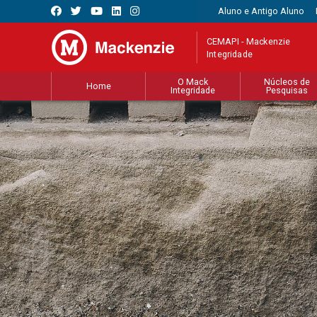
Aluno e Antigo Aluno
CEMAPI - Mackenzie
Integridade
O Mack
Núcleos de
Home
Integridade
Pesquisas