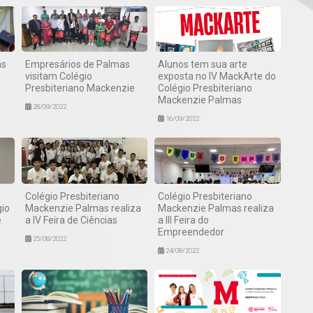
as
Empresários de Palmas
Alunos tem sua arte
visitam Colégio
exposta no IV MackArte do
Presbiteriano Mackenzie
Colégio Presbiteriano
Mackenzie Palmas
28/09/2022
16/09/2022
Colégio Presbiteriano
Colégio Presbiteriano
io
Mackenzie Palmas realiza
Mackenzie Palmas realiza
e
a IV Feira de Ciências
a III Feira do
Empreendedor
25/08/2022
24/08/2022