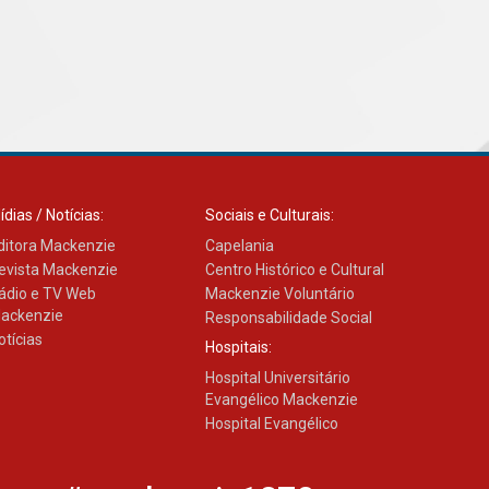
ídias / Notícias:
Sociais e Culturais:
ditora Mackenzie
Capelania
evista Mackenzie
Centro Histórico e Cultural
ádio e TV Web
Mackenzie Voluntário
ackenzie
Responsabilidade Social
otícias
Hospitais:
Hospital Universitário
Evangélico Mackenzie
Hospital Evangélico