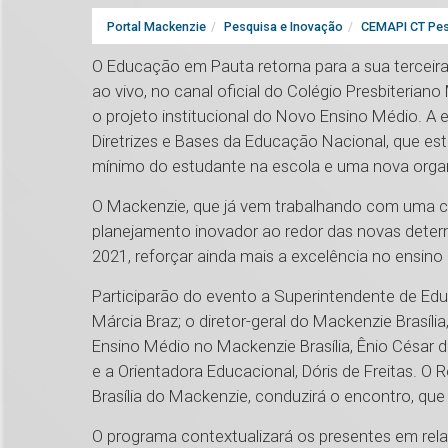
Portal Mackenzie
Pesquisa e Inovação
CEMAPI CT Pes
O Educação em Pauta retorna para a sua terceira e
ao vivo, no canal oficial do Colégio Presbiterian
o projeto institucional do Novo Ensino Médio. A e
Diretrizes e Bases da Educação Nacional, que e
mínimo do estudante na escola e uma nova organi
O Mackenzie, que já vem trabalhando com uma ca
planejamento inovador ao redor das novas determi
2021, reforçar ainda mais a excelência no ensin
Participarão do evento a Superintendente de Ed
Márcia Braz; o diretor-geral do Mackenzie Brasíli
Ensino Médio no Mackenzie Brasília, Ênio César 
e a Orientadora Educacional, Dóris de Freitas. 
Brasília do Mackenzie, conduzirá o encontro, que 
O programa contextualizará os presentes em rel