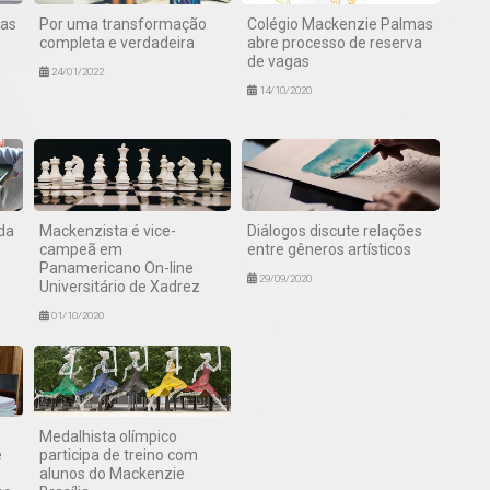
mas
Por uma transformação
Colégio Mackenzie Palmas
completa e verdadeira
abre processo de reserva
de vagas
24/01/2022
14/10/2020
 da
Mackenzista é vice-
Diálogos discute relações
campeã em
entre gêneros artísticos
Panamericano On-line
29/09/2020
Universitário de Xadrez
01/10/2020
Medalhista olímpico
e
participa de treino com
alunos do Mackenzie