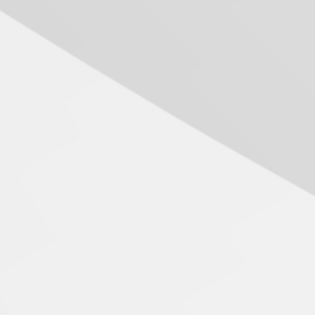
Mackenzie recepciona os
calouros do segundo
semestre de 2026
04.08.2026
Como o Colégio Mackenzie
Brasília prepara seus
estudantes para o PAS antes
mesmo do Ensino Médio
04.08.2026
Como os pais podem investir
na educação dos filhos além
da escola
04.08.2026
XIII Fórum de Aprendizagem