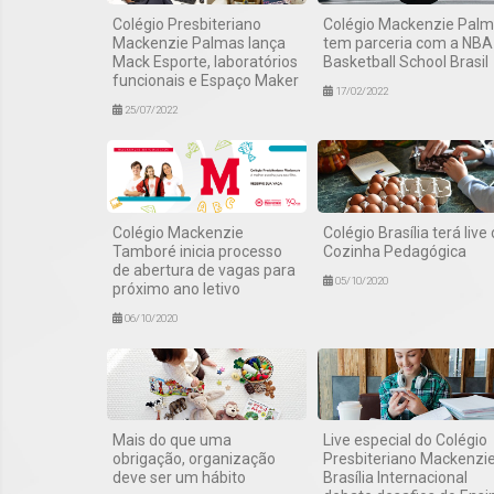
Colégio Presbiteriano
Colégio Mackenzie Pal
Mackenzie Palmas lança
tem parceria com a NBA
Mack Esporte, laboratórios
Basketball School Brasil
funcionais e Espaço Maker
17/02/2022
25/07/2022
Colégio Mackenzie
Colégio Brasília terá live
Tamboré inicia processo
Cozinha Pedagógica
de abertura de vagas para
05/10/2020
próximo ano letivo
06/10/2020
Mais do que uma
Live especial do Colégio
obrigação, organização
Presbiteriano Mackenzi
deve ser um hábito
Brasília Internacional