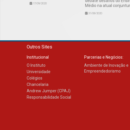
debate desafios do Ensi
17/09/2020
Médio na atual conjuntu
31/08/2020
Outros Sites
Institucional
Parcerias e Negócios:
O Instituto
Ambiente de Inovação e
Empreendedorismo
Universidade
Colégios
Chancelaria
Andrew Jumper (CPAJ)
Responsabilidade Social