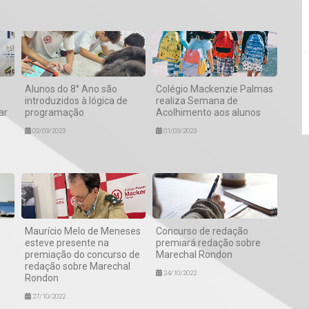
Alunos do 8° Ano são
Colégio Mackenzie Palmas
introduzidos à lógica de
realiza Semana de
ar
programação
Acolhimento aos alunos
02/03/2023
01/03/2023
Maurício Melo de Meneses
Concurso de redação
esteve presente na
premiará redação sobre
premiação do concurso de
Marechal Rondon
redação sobre Marechal
24/10/2022
Rondon
27/10/2022