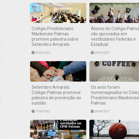
Colégio Presbiteriano
Alunos do Colégio Palm
Mackenzie Palmas
são aprovados em
promove palestra sobre
vestibulares Federais e
Setembro Amarelo
Estadual
30/09/2022
29/09/2022
Setembro Amarelo:
Os avós foram
Colégio Palmas promove
homenageados no Cóleg
palestra de prevenção ao
Presbiteriano Mackenzi
suicídio
Palmas
15/09/2022
29/08/2022