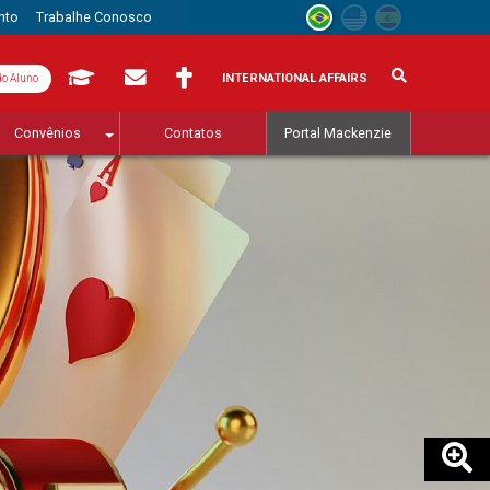
nto
Trabalhe Conosco
INTERNATIONAL AFFAIRS
do Aluno
Convênios
Contatos
Portal Mackenzie