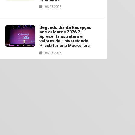
06.08.2026
Segundo dia da Recepção
aos calouros 2026.2
apresenta estrutura e
valores da Universidade
Presbiteriana Mackenzie
06.08.2026
Nova apresentação do
Centro de Música Brasileira
homenageia artista
brasileira
05.08.2026
Universidade Mackenzie
realizará nova edição da
Feira EducationUSA
05.08.2026