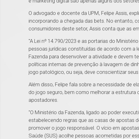
e marketing digital são apenas alguns dos setor
O advogado e docente da UPM, Felipe Assis, expli
incorporando a chegada das bets. No entanto, c
consumidores deste setor, Assis conta que as em
"A Lei nº 14.790/2023 e as portarias do Ministér
pessoas jurídicas constituídas de acordo com a le
Fazenda para desenvolver a atividade e devem ter
políticas internas de prevenção à lavagem de din
jogo patológico, ou seja, deve conscientizar seus
Além disso, Felipe fala sobre a necessidade de el
do jogo seguro, bem como melhorar a estrutura 
apostadores.
"O Ministério da Fazenda, ligado ao poder executi
estabelecendo regras que as casas de apostas dev
promover o jogo responsável. O vício em aposta
Saúde (SUS) acolhe pessoas acometidas por ess