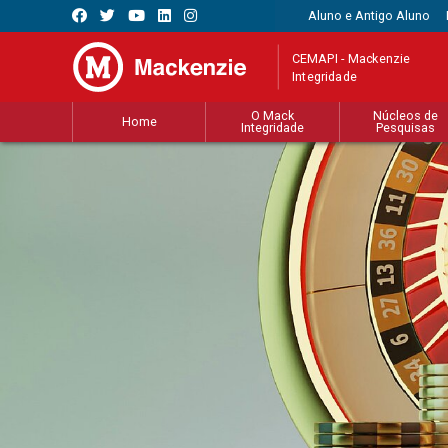
Aluno e Antigo Aluno
CEMAPI - Mackenzie
Integridade
O Mack
Núcleos de
Home
Integridade
Pesquisas