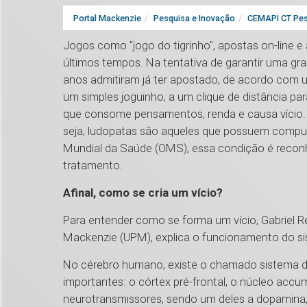
Portal Mackenzie
Pesquisa e Inovação
CEMAPI CT Pes
Jogos como "jogo do tigrinho", apostas on-line e
últimos tempos. Na tentativa de garantir uma gran
anos admitiram já ter apostado, de acordo com u
um simples joguinho, a um clique de distância par
que consome pensamentos, renda e causa vício. 
seja, ludopatas são aqueles que possuem compul
Mundial da Saúde (OMS), essa condição é reco
tratamento.
Afinal, como se cria um vício?
Para entender como se forma um vício, Gabriel R
Mackenzie (UPM), explica o funcionamento do sis
No cérebro humano, existe o chamado sistema d
importantes: o córtex pré-frontal, o núcleo acc
neurotransmissores, sendo um deles a dopamina