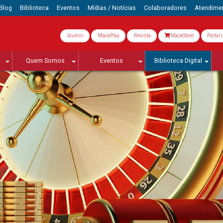
Blog
Biblioteca
Eventos
Mídias / Notícias
Colaboradores
Atendime
Alumni
MackPlay
Revista
MackStore
Portal 
Quem Somos
Eventos
Biblioteca Digital