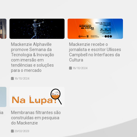
Mackenzie Alphaville
Mackenzie recebe o
promove Semana da
jornalista e escritor Ullisses
Tecnologia & Inovação
Campbell no Interfaces da
com imersão em
Cultura
tendências e soluções
16/10/2024
para o mercado
16/10/2024
ia
Membranas filtrantes são
construídas em pesquisa
do Mackenzie
23/02/2023