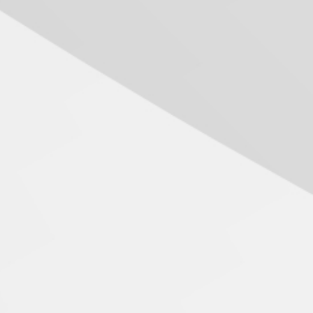
calouros do segundo
semestre de 2026
04.08.2026
Como o Colégio Mackenzie
Brasília prepara seus
estudantes para o PAS antes
mesmo do Ensino Médio
04.08.2026
Como os pais podem investir
na educação dos filhos além
da escola
04.08.2026
XIII Fórum de Aprendizagem
Transformadora reúne
docentes para debater
inovação e desafios da
educação superior