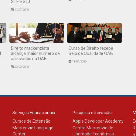
STF e STJ
11/07/2019
Direito mackenzista
Curso de Direito recebe
l
alcança maior número de
Selo de Qualidade OAB
aprovados na OAB
13/01/2016
26/09/2018
Serviços Educacionais:
Pesquisa e Inovação:
M
Cursos de Extensão
Apple Developer Academy
E
Mackenzie Language
Centro Mackenzie de
R
Center
Liberdade Econômica
R