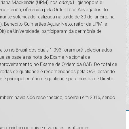
iteriana Mackenzie (UPM) nos
campi
Higienópolis e
ecomenda, oferecida pela Ordem dos Advogados do
ante solenidade realizada na tarde de 30 de janeiro, na
). Benedito Guimarães Aguiar Neto, reitor da UPM, e
FDir) da Universidade, participaram da cerimônia de
eito no Brasil, dos quais 1.093 foram pré-selecionados
que se baseia na nota do Exame Nacional de
aproveitamento no Exame de Ordem da OAB. Do total de
eradas de qualidade e recomendados pela OAB, estando
 é principal critério de qualidade para cursos de Direito
 também havia sido reconhecido, ocorreu em 2016, sendo
 jurídico no país e divulga as instituições