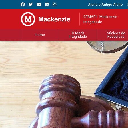
Aluno e Antigo Aluno
CEMAPI - Mackenzie
Integridade
O Mack
Núcleos de
Home
Integridade
Pesquisas