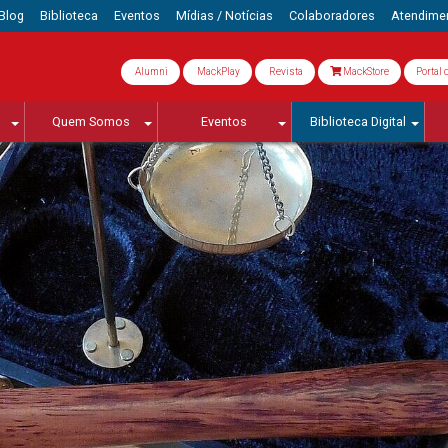
Blog
Biblioteca
Eventos
Mídias / Notícias
Colaboradores
Atendime
Alumni
MackPlay
Revista
MackStore
Portal 
Quem Somos
Eventos
Biblioteca Digital