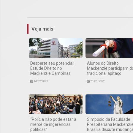
Veja mais
Desperte seu potencial:
Alunos do Direito
Estude Direito no
Mackenzie participam d
Mackenzie Campinas
tradicional apitaço
14/12/2023
26/05/2022
“Polícia não pode estar à
Simpósio da Faculdade
mercê de ingerências
Presbiteriana Mackenzi
políticas”
Brasília discute mudanç