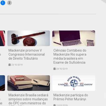
1
2
Mackenzie promove V
Ciências Contábeis do
o
Congresso Internacional
Mackenzie Rio supera
de Direito Tributário
média brasileira em
Exame de Suficiência
23/10/2019
23/10/2019
Mackenzie Brasília sediará
Mackenzie participa do
e
simpósio sobre mudanças
Prêmio Péter Murányi
as
do CPC com ministros do
12/02/2019