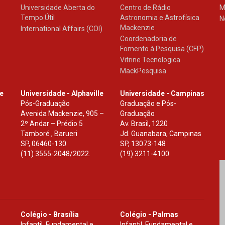
Universidade Aberta do
Centro de Rádio
M
Tempo Útil
Astronomia e Astrofísica
N
Mackenzie
International Affairs (COI)
Coordenadoria de
Fomento à Pesquisa (CFP)
Vitrine Tecnologica
MackPesquisa
le
Universidade - Alphaville
Universidade - Campinas
Pós-Graduação
Graduação e Pós-
Avenida Mackenzie, 905 –
Graduação
2º Andar – Prédio 5
Av. Brasil, 1220
Tamboré , Barueri
Jd. Guanabara, Campinas
SP
,
06460-130
SP
,
13073-148
(11) 3555-2048/2022.
(19) 3211-4100
Colégio - Brasília
Colégio - Palmas
Infantil, Fundamental e
Infantil, Fundamental e