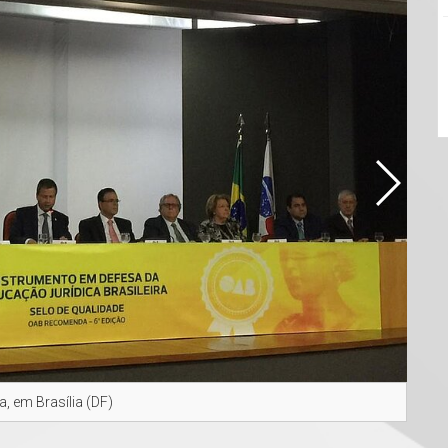
 em Brasília (DF)
Ao c
Neto