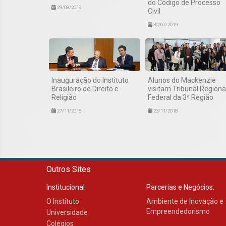
do Código de Processo
29/08/2019
Civil
30/07/2019
Inauguração do Instituto
Alunos do Mackenzie
Brasileiro de Direito e
visitam Tribunal Regiona
Religião
Federal da 3ª Região
27/11/2018
23/11/2018
Outros Sites
Institucional
Parcerias e Negócios:
O Instituto
Ambiente de Inovação e
Empreendedorismo
Universidade
Colégios