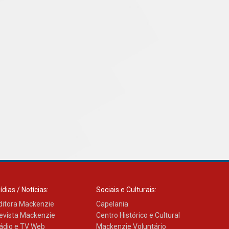
04.08.2026
ídias / Notícias:
Sociais e Culturais:
ditora Mackenzie
Capelania
evista Mackenzie
Centro Histórico e Cultural
ádio e TV Web
Mackenzie Voluntário