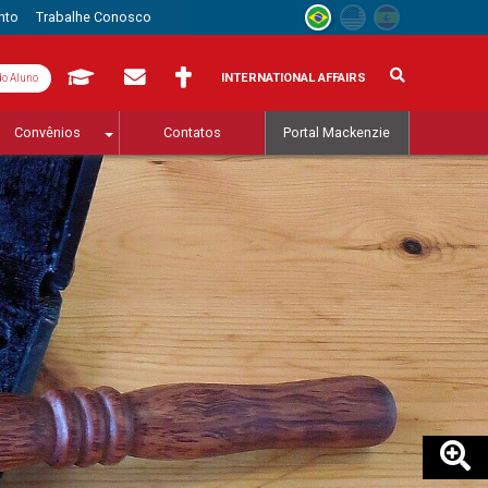
nto
Trabalhe Conosco
INTERNATIONAL AFFAIRS
do Aluno
Convênios
Contatos
Portal Mackenzie