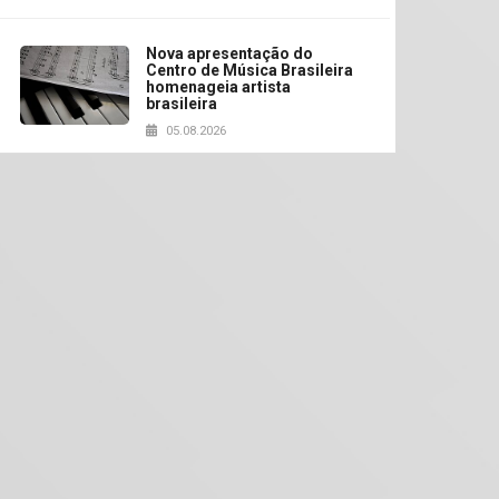
Nova apresentação do
Centro de Música Brasileira
homenageia artista
brasileira
05.08.2026
Universidade Mackenzie
realizará nova edição da
Feira EducationUSA
05.08.2026
Seminário discute desafios
das novas tecnologias em
sistemas solares
residenciais
04.08.2026
entro, segurando as placas de reconhecimento da OAB, Felipe Chiarell
.
Mackenzie recepciona os