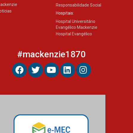
ackenzie
Responsabilidade Social
otícias
Hospitais:
Hospital Universitário
Evangélico Mackenzie
Hospital Evangélico
#mackenzie1870