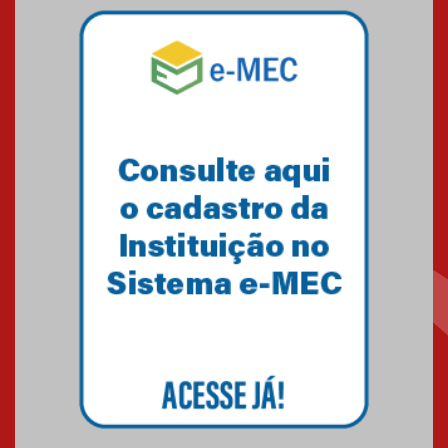
04.08.2026
Mackenzie recepciona os
calouros do segundo semestre
de 2026
04.08.2026
Como o Colégio Mackenzie
Brasília prepara seus
estudantes para o PAS antes
mesmo do Ensino Médio
04.08.2026
Como os pais podem investir
na educação dos filhos além da
escola
04.08.2026