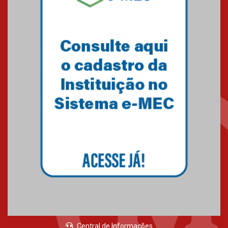
escola
04.08.2026
XIII Fórum de Aprendizagem
Transformadora reúne
docentes para debater
inovação e desafios da
educação superior
04.08.2026
Professora do Mackenzie é
finalista do Prêmio Jabuti com
obra sobre ética e arquitetura
contemporânea
04.08.2026
Central de Informações