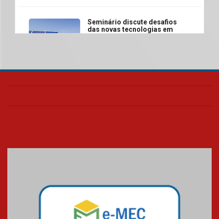
Seminário discute desafios
das novas tecnologias em
sistemas solares residenciais
04.08.2026
Mackenzie recepciona os
calouros do segundo semestre
de 2026
04.08.2026
Como o Colégio Mackenzie
Brasília prepara seus
estudantes para o PAS antes
mesmo do Ensino Médio
04.08.2026
Como os pais podem investir
na educação dos filhos além da