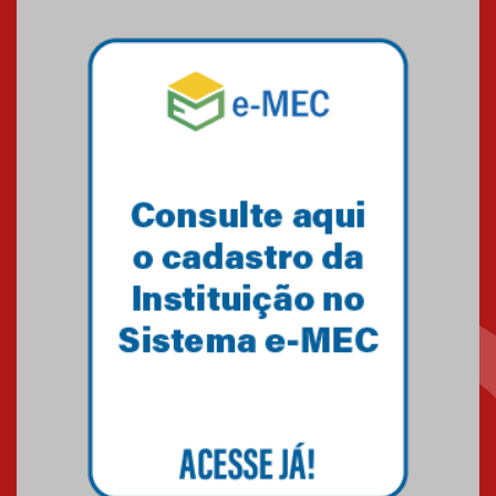
sistemas solares residenciais
04.08.2026
Mackenzie recepciona os
calouros do segundo semestre
de 2026
04.08.2026
Como o Colégio Mackenzie
Brasília prepara seus
estudantes para o PAS antes
mesmo do Ensino Médio
04.08.2026
Como os pais podem investir
na educação dos filhos além da
escola
04.08.2026