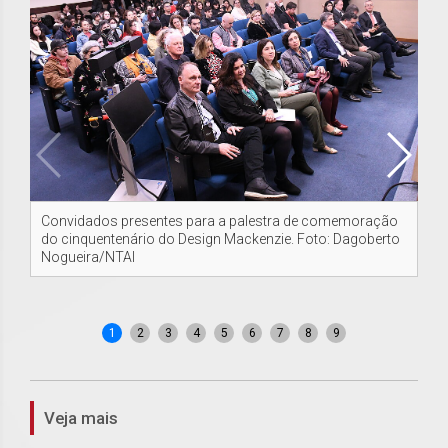
Convidados presentes para a palestra de comemoração
Co
do cinquentenário do Design Mackenzie. Foto: Dagoberto
Fo
Nogueira/NTAI
1
2
3
4
5
6
7
8
9
Veja mais